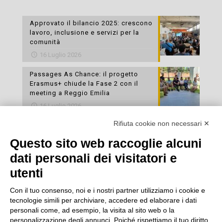
Approvato il bilancio 2025: crescono
lavoro, inclusione e servizi per la
comunità
16 Luglio 2026
Passages As Chance: il progetto
Erasmus+ chiude la Fase 2 con il
meeting a Reggio Emilia
16 Luglio 2026
Rifiuta cookie non necessari ✕
Esami di laboratorio preventivi
gratuiti: un’opportunità per prendersi
Questo sito web raccoglie alcuni
cura della propria salute
dati personali dei visitatori e
16 Luglio 2026
utenti
Con il tuo consenso, noi e i nostri partner utilizziamo i cookie e
tecnologie simili per archiviare, accedere ed elaborare i dati
personali come, ad esempio, la visita al sito web o la
personalizzazione degli annunci. Poiché rispettiamo il tuo diritto