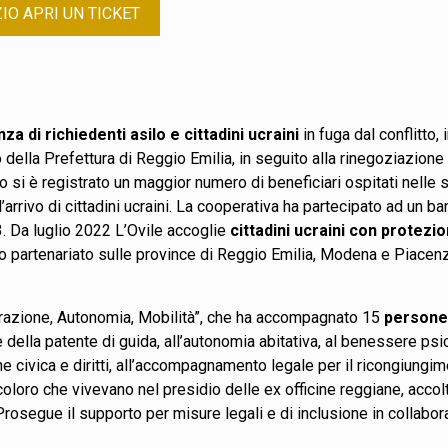
IO APRI UN TICKET
za di richiedenti asilo e cittadini ucraini
in fuga dal conflitto,
o della Prefettura di Reggio Emilia, in seguito alla rinegoziazion
o si è registrato un maggior numero di beneficiari ospitati nelle s
l’arrivo di cittadini ucraini. La cooperativa ha partecipato ad un 
. Da luglio 2022 L’Ovile accoglie
cittadini ucraini con protez
o partenariato sulle province di Reggio Emilia, Modena e Piacen
grazione, Autonomia, Mobilità”, che ha accompagnato 15
persone 
ione della patente di guida, all’autonomia abitativa, al benessere p
ne civica e diritti, all’accompagnamento legale per il ricongiungi
coloro che vivevano nel presidio delle ex officine reggiane, accolt
segue il supporto per misure legali e di inclusione in collaborazi