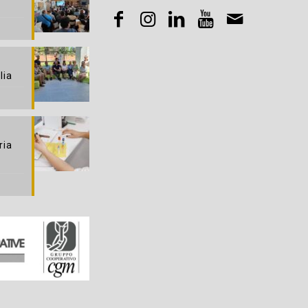
lia
ria