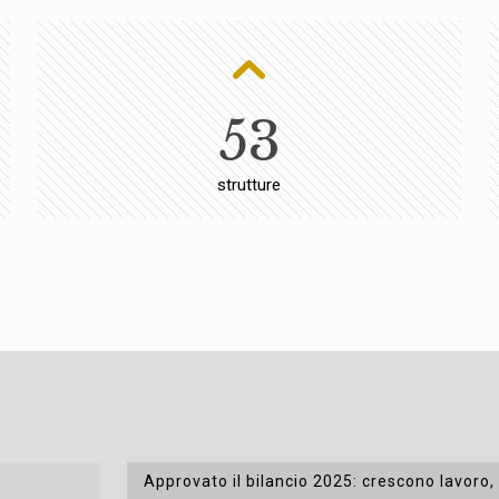
53
strutture
Approvato il bilancio 2025: crescono lavoro,