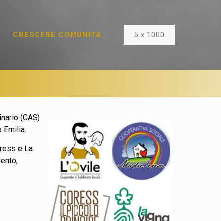
5 x 1000
CRESCERE COMUNITÀ
dinario (CAS)
 Emilia.
oress e La
mento,