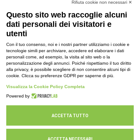
Rifiuta cookie non necessari ✕
Esami di laboratorio preventivi
gratuiti: un’opportunità per prendersi
Questo sito web raccoglie alcuni
cura della propria salute
dati personali dei visitatori e
16 Luglio 2026
utenti
Con il tuo consenso, noi e i nostri partner utilizziamo i cookie e
tecnologie simili per archiviare, accedere ed elaborare i dati
personali come, ad esempio, la visita al sito web o la
personalizzazione degli annunci. Poiché rispettiamo il tuo diritto
alla privacy, è possibile scegliere di non consentire alcuni tipi di
cookie. Clicca su preferenze GDPR per saperne di più.
Seguici
Visualizza la Cookie Policy Completa
Powered by
ACCETTA TUTTO
ACCETTA NECESSARI