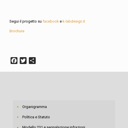
Segui il progetto su
facebook
e
k-labdesign.it
Brochure
Facebook
Twitter
Condividi
Organigramma
Politica e Statuto
Modello 231 e segnalazione infrazioni