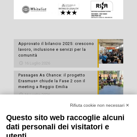
Approvato il bilancio 2025: crescono
lavoro, inclusione e servizi per la
comunità
16 Luglio 2026
Passages As Chance: il progetto
Erasmus+ chiude la Fase 2 con il
meeting a Reggio Emilia
16 Luglio 2026
Rifiuta cookie non necessari ✕
Esami di laboratorio preventivi
gratuiti: un’opportunità per prendersi
Questo sito web raccoglie alcuni
cura della propria salute
dati personali dei visitatori e
16 Luglio 2026
utenti