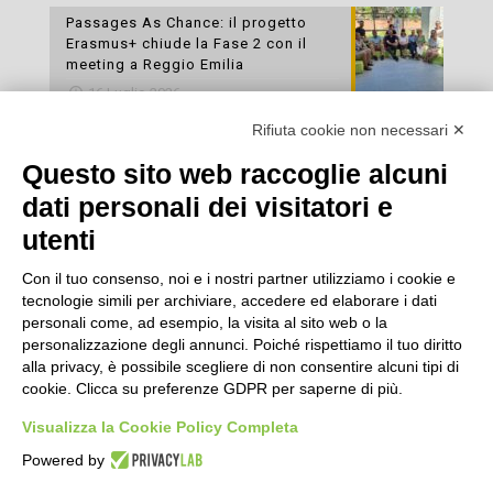
Passages As Chance: il progetto
Erasmus+ chiude la Fase 2 con il
meeting a Reggio Emilia
16 Luglio 2026
Rifiuta cookie non necessari ✕
Esami di laboratorio preventivi
gratuiti: un’opportunità per prendersi
Questo sito web raccoglie alcuni
cura della propria salute
dati personali dei visitatori e
16 Luglio 2026
utenti
Con il tuo consenso, noi e i nostri partner utilizziamo i cookie e
tecnologie simili per archiviare, accedere ed elaborare i dati
personali come, ad esempio, la visita al sito web o la
personalizzazione degli annunci. Poiché rispettiamo il tuo diritto
alla privacy, è possibile scegliere di non consentire alcuni tipi di
cookie. Clicca su preferenze GDPR per saperne di più.
Seguici
Visualizza la Cookie Policy Completa
Powered by