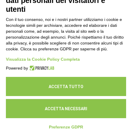
dati personali dei visitatori e
utenti
Con il tuo consenso, noi e i nostri partner utilizziamo i cookie e
tecnologie simili per archiviare, accedere ed elaborare i dati
personali come, ad esempio, la visita al sito web o la
personalizzazione degli annunci. Poiché rispettiamo il tuo diritto
alla privacy, è possibile scegliere di non consentire alcuni tipi di
cookie. Clicca su preferenze GDPR per saperne di più.
Seguici
Visualizza la Cookie Policy Completa
Powered by
ACCETTA TUTTO
ACCETTA NECESSARI
© Cooperativa L'Ovile. Iscr.Reg.Imp.R.E. e P.IVA 01541120356 -
Albo Cooperative a mutualità prevalente n.A114164
Preferenze GDPR