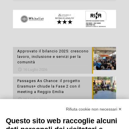
Approvato il bilancio 2025: crescono
lavoro, inclusione e servizi per la
comunità
16 Luglio 2026
Passages As Chance: il progetto
Erasmus+ chiude la Fase 2 con il
meeting a Reggio Emilia
16 Luglio 2026
Rifiuta cookie non necessari ✕
Esami di laboratorio preventivi
gratuiti: un’opportunità per prendersi
Questo sito web raccoglie alcuni
cura della propria salute
16 Luglio 2026