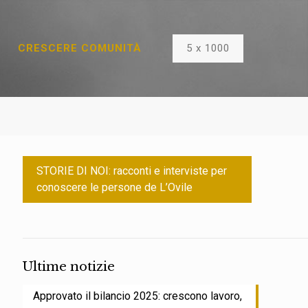
5 x 1000
CRESCERE COMUNITÀ
STORIE DI NOI: racconti e interviste per
conoscere le persone de L’Ovile
Ultime notizie
Approvato il bilancio 2025: crescono lavoro,