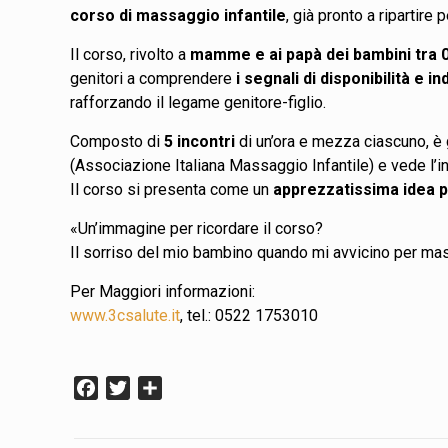
corso di massaggio infantile
, già pronto a ripartire
Il corso, rivolto a
mamme e ai papà dei bambini tra 
genitori a comprendere
i segnali di disponibilità e in
rafforzando il legame genitore-figlio.
Composto di
5 incontri
di un’ora e mezza ciascuno, è 
(Associazione Italiana Massaggio Infantile) e vede l’in
Il corso si presenta come un
apprezzatissima idea pe
«Un’immagine per ricordare il corso?
Il sorriso del mio bambino quando mi avvicino per ma
Per Maggiori informazioni:
www.3csalute.it
, tel.: 0522 1753010
Facebook
Twitter
Condividi