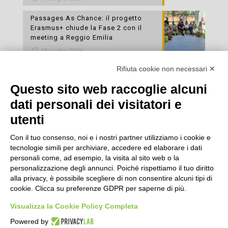
Passages As Chance: il progetto
Erasmus+ chiude la Fase 2 con il
meeting a Reggio Emilia
16 Luglio 2026
Rifiuta cookie non necessari ✕
Esami di laboratorio preventivi
gratuiti: un’opportunità per prendersi
Questo sito web raccoglie alcuni
cura della propria salute
dati personali dei visitatori e
16 Luglio 2026
utenti
Con il tuo consenso, noi e i nostri partner utilizziamo i cookie e
tecnologie simili per archiviare, accedere ed elaborare i dati
personali come, ad esempio, la visita al sito web o la
personalizzazione degli annunci. Poiché rispettiamo il tuo diritto
alla privacy, è possibile scegliere di non consentire alcuni tipi di
cookie. Clicca su preferenze GDPR per saperne di più.
Seguici
Visualizza la Cookie Policy Completa
Powered by