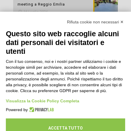
meeting a Reggio Emilia
16 Luglio 2026
Rifiuta cookie non necessari ✕
Esami di laboratorio preventivi
gratuiti: un’opportunità per prendersi
Questo sito web raccoglie alcuni
cura della propria salute
dati personali dei visitatori e
16 Luglio 2026
utenti
Con il tuo consenso, noi e i nostri partner utilizziamo i cookie e
tecnologie simili per archiviare, accedere ed elaborare i dati
personali come, ad esempio, la visita al sito web o la
personalizzazione degli annunci. Poiché rispettiamo il tuo diritto
alla privacy, è possibile scegliere di non consentire alcuni tipi di
cookie. Clicca su preferenze GDPR per saperne di più.
Seguici
Visualizza la Cookie Policy Completa
Powered by
ACCETTA TUTTO