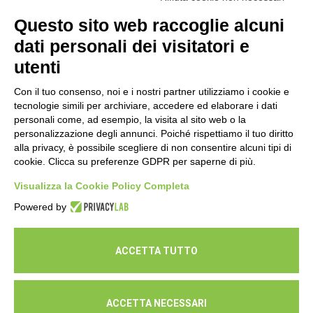
Esami di laboratorio preventivi
gratuiti: un’opportunità per prendersi
Questo sito web raccoglie alcuni
cura della propria salute
dati personali dei visitatori e
16 Luglio 2026
utenti
Con il tuo consenso, noi e i nostri partner utilizziamo i cookie e
tecnologie simili per archiviare, accedere ed elaborare i dati
personali come, ad esempio, la visita al sito web o la
personalizzazione degli annunci. Poiché rispettiamo il tuo diritto
alla privacy, è possibile scegliere di non consentire alcuni tipi di
cookie. Clicca su preferenze GDPR per saperne di più.
Seguici
Visualizza la Cookie Policy Completa
Powered by
ACCETTA TUTTO
ACCETTA NECESSARI
© Cooperativa L'Ovile. Iscr.Reg.Imp.R.E. e P.IVA 01541120356 -