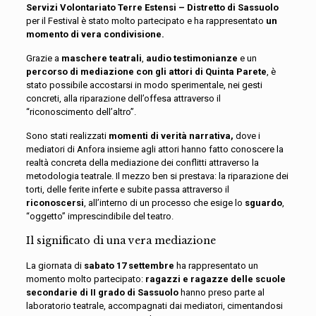
Servizi Volontariato Terre Estensi – Distretto di Sassuolo
per il Festival
è stato
molto partecipato e ha rappresentato
un
momento di vera condivisione.
Grazie a
maschere teatrali
,
audio testimonianze
e un
percorso di mediazione con gli attori di Quinta Parete
, è
stato possibile
accostarsi in modo sperimentale, nei gesti
concreti, alla riparazione dell’offesa attraverso il
“riconoscimento dell’altro”.
Sono stati realizzati
momenti di verità narrativa,
dove i
mediatori di Anfora insieme agli attori hanno fatto conoscere la
realtà concreta della mediazione dei conflitti attraverso la
metodologia teatrale. Il mezzo ben si prestava: la riparazione dei
torti, delle ferite inferte e subite passa attraverso il
riconoscersi
, all’interno di un processo che esige lo
sguardo
,
“oggetto” imprescindibile del teatro.
Il significato di u
na vera mediazione
La giornata di
sabato 17 settembre
ha rappresentato un
momento molto partecipato:
ragazzi e ragazze delle scuole
secondarie di II grado di Sassuolo
hanno preso parte al
laboratorio teatrale, accompagnati dai mediatori, cimentandosi