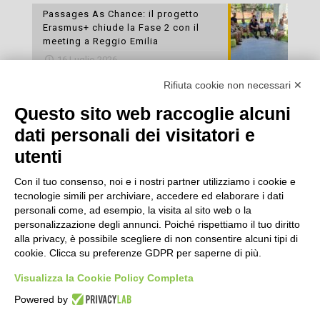
Passages As Chance: il progetto
Erasmus+ chiude la Fase 2 con il
meeting a Reggio Emilia
16 Luglio 2026
Rifiuta cookie non necessari ✕
Esami di laboratorio preventivi
gratuiti: un’opportunità per prendersi
Questo sito web raccoglie alcuni
cura della propria salute
dati personali dei visitatori e
16 Luglio 2026
utenti
Con il tuo consenso, noi e i nostri partner utilizziamo i cookie e
tecnologie simili per archiviare, accedere ed elaborare i dati
personali come, ad esempio, la visita al sito web o la
personalizzazione degli annunci. Poiché rispettiamo il tuo diritto
alla privacy, è possibile scegliere di non consentire alcuni tipi di
cookie. Clicca su preferenze GDPR per saperne di più.
Seguici
Visualizza la Cookie Policy Completa
Powered by