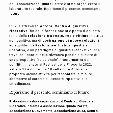
dell’
A
ssociazione
Quinta Paret
e
è stato organizzato il
laboratorio teatrale
:
Ripariamo il presente, seminiamo il
futuro.
L’Ovile attraverso
Anfora: Centro di giustizia
riparativa
,
fin dalla fondazione
si è posto il delicato
tema dell
a
relazione tra reato, reo e
vittime
in ottica
non punitiva
, ma di
costruzione di nuove relazioni
ed equilibri
.
La
Restorative
Justice
, giustizia
riparativa, è un paradigma di giustizia innovativo, che
travalica i confini della rilevanza penale e si nutre di
una prospettiva “relazionale”, trasformativa dei
conflitti.
Invitato al
Festival della Filosofia 2022
,
sabato 17 e domenica 18 settembre
Anfora
ha
proposto alcune attività per raccontar
e le misure
alternative al carcere e i percorsi riparativi alla
cittadinanza.
Ripariamo il presente, seminiamo il futuro
Il laboratorio teatrale organizzato dal
Centro di Giustizia
Riparativa insieme a Associazione Quinta Parete,
Associazione Nuovamente, Associazione ACAT, Centro