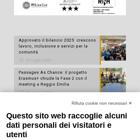
Approvato il bilancio 2025: crescono
lavoro, inclusione e servizi per la
comunità
16 Luglio 2026
Passages As Chance: il progetto
Erasmus+ chiude la Fase 2 con il
meeting a Reggio Emilia
16 Luglio 2026
Rifiuta cookie non necessari ✕
Esami di laboratorio preventivi
gratuiti: un’opportunità per prendersi
Questo sito web raccoglie alcuni
cura della propria salute
dati personali dei visitatori e
16 Luglio 2026
utenti