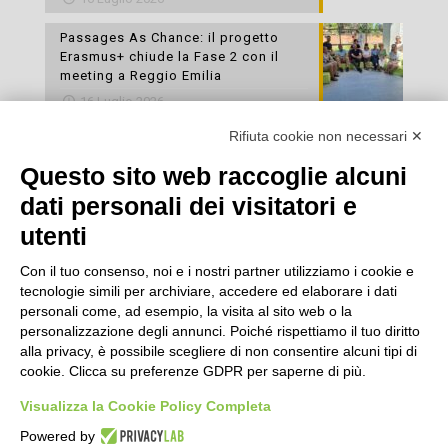
Passages As Chance: il progetto
Erasmus+ chiude la Fase 2 con il
meeting a Reggio Emilia
16 Luglio 2026
Rifiuta cookie non necessari ✕
Esami di laboratorio preventivi
gratuiti: un’opportunità per prendersi
Questo sito web raccoglie alcuni
cura della propria salute
dati personali dei visitatori e
16 Luglio 2026
utenti
Con il tuo consenso, noi e i nostri partner utilizziamo i cookie e
tecnologie simili per archiviare, accedere ed elaborare i dati
personali come, ad esempio, la visita al sito web o la
personalizzazione degli annunci. Poiché rispettiamo il tuo diritto
alla privacy, è possibile scegliere di non consentire alcuni tipi di
cookie. Clicca su preferenze GDPR per saperne di più.
Seguici
Visualizza la Cookie Policy Completa
Powered by