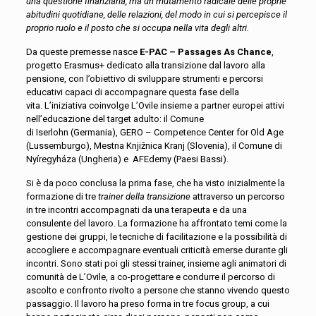
una questione finanziaria, ma un mutamento radicale delle proprie
abitudini quotidiane, delle relazioni, del modo in cui si percepisce il
proprio ruolo e il posto che si occupa nella vita degli altri.
Da queste premesse nasce
E-PAC – Passages As Chance
,
progetto Erasmus+ dedicato alla transizione dal lavoro alla
pensione, con l’obiettivo di sviluppare strumenti e percorsi
educativi capaci di accompagnare questa fase della
vita. L’iniziativa coinvolge L’Ovile insieme a partner europei attivi
nell’educazione del target adulto: il Comune
di Iserlohn (Germania), GERO – Competence Center for Old Age
(Lussemburgo), Mestna Knjižnica Kranj (Slovenia), il Comune di
Nyíregyháza (Ungheria) e AFEdemy (Paesi Bassi).
Si è da poco conclusa la prima fase, che ha visto inizialmente la
formazione di tre
trainer della transizione
attraverso un percorso
in tre incontri accompagnati da una terapeuta e da una
consulente del lavoro. La formazione ha affrontato temi come la
gestione dei gruppi, le tecniche di facilitazione e la possibilità di
accogliere e accompagnare eventuali criticità emerse durante gli
incontri. Sono stati poi gli stessi trainer, insieme agli animatori di
comunità de L’Ovile, a co-progettare e condurre il percorso di
ascolto e confronto rivolto a persone che stanno vivendo questo
passaggio. Il lavoro ha preso forma in tre focus group, a cui