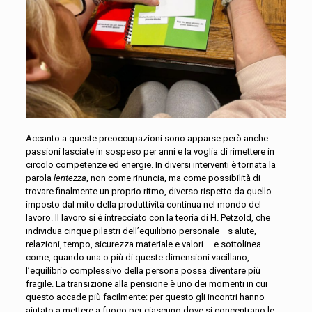
Accanto a queste preoccupazioni sono apparse però anche
passioni lasciate in sospeso per anni e la voglia di rimettere in
circolo competenze ed energie. In diversi interventi è tornata la
parola
lentezza
, non come rinuncia, ma come possibilità di
trovare finalmente un proprio ritmo, diverso rispetto da quello
imposto dal mito della produttività continua
nel mondo del
lavoro. Il lavoro si è intrecciato con la teoria di H. Petzold, che
individua cinque pilastri dell’equilibrio personale –s alute,
relazioni, tempo, sicurezza materiale e valori – e sottolinea
come, quando una o più di queste dimensioni vacillano,
l’equilibrio complessivo della persona possa diventare più
fragile. La transizione alla pensione è uno dei momenti in cui
questo accade più facilmente: per questo gli incontri hanno
aiutato a mettere a fuoco
per ciascuno dove si concentrano le