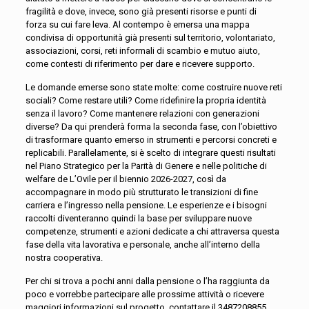
fragilità e dove, invece, sono già presenti risorse e punti di
forza su cui fare leva. Al contempo è emersa una mappa
condivisa di opportunità già presenti sul territorio, volontariato,
associazioni, corsi, reti informali di scambio e mutuo aiuto,
come contesti di riferimento per dare e ricevere supporto.
Le domande emerse sono state molte: come costruire nuove reti
sociali? Come restare utili? Come ridefinire la propria identità
senza il lavoro? Come mantenere relazioni con generazioni
diverse? Da qui prenderà forma la seconda fase, con l’obiettivo
di trasformare quanto emerso in strumenti e percorsi concreti e
replicabili. Parallelamente, si è scelto di integrare questi risultati
nel Piano Strategico per la Parità di Genere e nelle politiche di
welfare de L’Ovile per il biennio 2026-2027, così da
accompagnare in modo più strutturato le transizioni di fine
carriera e l’ingresso nella pensione. Le esperienze e i bisogni
raccolti diventeranno quindi la base per sviluppare nuove
competenze, strumenti e azioni dedicate a chi attraversa questa
fase della vita lavorativa e personale, anche all’interno della
nostra cooperativa.
Per chi si trova a pochi anni dalla pensione o l’ha raggiunta da
poco e vorrebbe partecipare alle prossime attività o ricevere
maggiori informazioni sul progetto, contattare il 3487208855