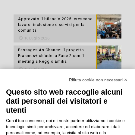
Approvato il bilancio 2025: crescono
lavoro, inclusione e servizi per la
comunità
16 Luglio 2026
Passages As Chance: il progetto
Erasmus+ chiude la Fase 2 con il
meeting a Reggio Emilia
16 Luglio 2026
Rifiuta cookie non necessari ✕
Esami di laboratorio preventivi
gratuiti: un’opportunità per prendersi
Questo sito web raccoglie alcuni
cura della propria salute
dati personali dei visitatori e
16 Luglio 2026
utenti
Con il tuo consenso, noi e i nostri partner utilizziamo i cookie e
tecnologie simili per archiviare, accedere ed elaborare i dati
personali come, ad esempio, la visita al sito web o la