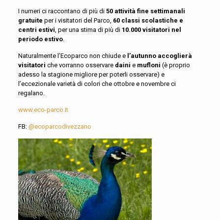
I numeri ci raccontano di più di
50 attività fine settimanali
gratuite
per i visitatori del Parco,
60 classi scolastiche e
centri estivi
, per una stima di più di
10.000 visitatori nel
periodo estivo
.
Naturalmente l’Ecoparco non chiude e
l’autunno accoglierà
visitatori
che vorranno osservare
daini
e
mufloni
(è proprio
adesso la stagione migliore per poterli osservare) e
l’eccezionale varietà di colori che ottobre e novembre ci
regalano.
www.eco-parco.it
FB:
@ecoparcodivezzano