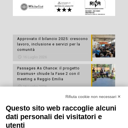
Approvato il bilancio 2025: crescono
lavoro, inclusione e servizi per la
comunità
16 Luglio 2026
Passages As Chance: il progetto
Erasmus+ chiude la Fase 2 con il
meeting a Reggio Emilia
16 Luglio 2026
Rifiuta cookie non necessari ✕
Esami di laboratorio preventivi
gratuiti: un’opportunità per prendersi
Questo sito web raccoglie alcuni
cura della propria salute
dati personali dei visitatori e
16 Luglio 2026
utenti