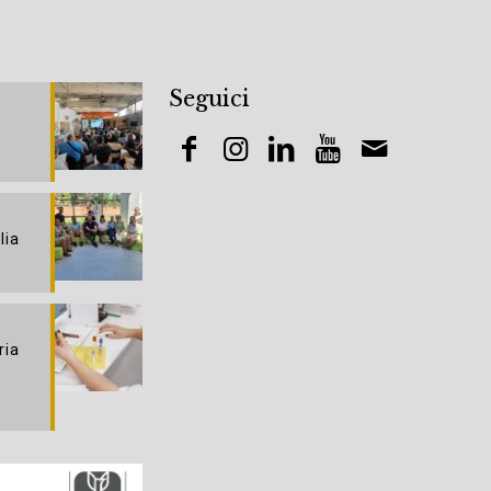
Seguici
lia
ria