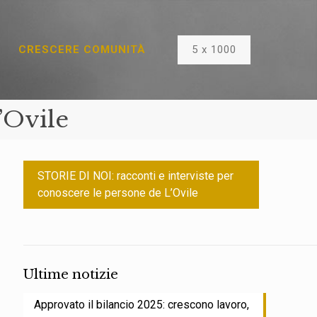
5 x 1000
CRESCERE COMUNITÀ
’Ovile
STORIE DI NOI: racconti e interviste per
conoscere le persone de L’Ovile
Ultime notizie
Approvato il bilancio 2025: crescono lavoro,