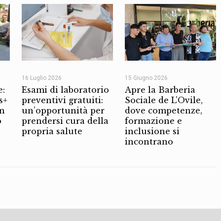
16 Luglio 2026
15 Giugno 2026
e:
Esami di laboratorio
Apre la Barberia
s+
preventivi gratuiti:
Sociale de L’Ovile,
on
un’opportunità per
dove competenze,
o
prendersi cura della
formazione e
propria salute
inclusione si
incontrano