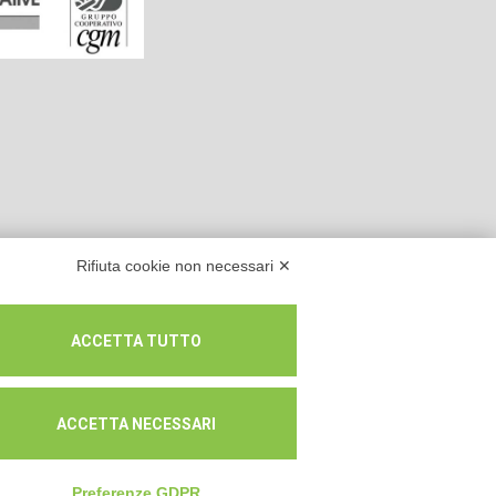
Rifiuta cookie non necessari ✕
ACCETTA TUTTO
ACCETTA NECESSARI
lità prevalente n.A114164
Preferenze GDPR