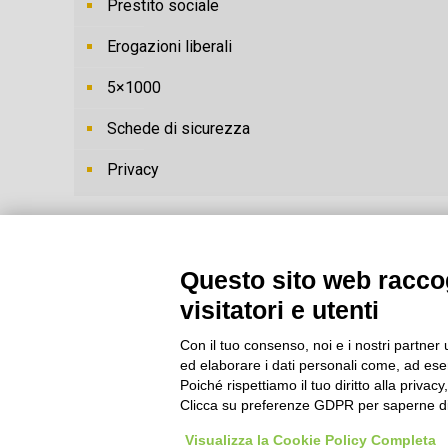
Prestito sociale
Erogazioni liberali
5×1000
Schede di sicurezza
Privacy
Questo sito web raccog
visitatori e utenti
Con il tuo consenso, noi e i nostri partner 
ed elaborare i dati personali come, ad esem
Poiché rispettiamo il tuo diritto alla privacy
Clicca su preferenze GDPR per saperne di
Visualizza la Cookie Policy Completa
© Cooperativa L'Ovile. I