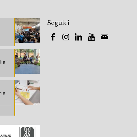
Seguici
lia
ria