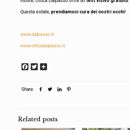
Inoltre, Ottica Dalpasso offre un
test visivo gratuito
.
Questa estate,
prendiamoci cura dei nostri occhi
!
www.dalpasso.it
www.otticadalpasso.it
Facebook
Twitter
Condividi
Share
Related posts