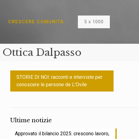
5 x 1000
CRESCERE COMUNITÀ
e Ottica Dalpasso
STORIE DI NOI: racconti e interviste per
conoscere le persone de L’Ovile
Ultime notizie
Approvato il bilancio 2025: crescono lavoro,