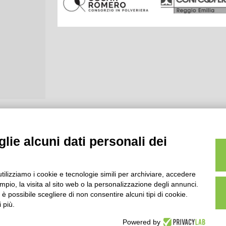
lie alcuni dati personali dei
utilizziamo i cookie e tecnologie simili per archiviare, accedere
pio, la visita al sito web o la personalizzazione degli annunci.
, è possibile scegliere di non consentire alcuni tipi di cookie.
 più.
Powered by
scr.Reg.Imp.R.E. e P.IVA 01541120356 - Albo Cooperative a mutua