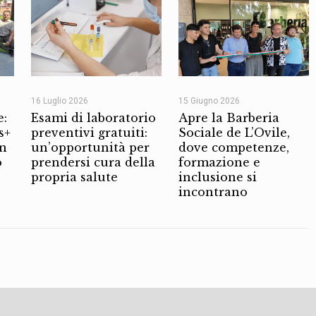
16 Luglio 2026
15 Giugno 2026
e:
Esami di laboratorio
Apre la Barberia
s+
preventivi gratuiti:
Sociale de L’Ovile,
on
un’opportunità per
dove competenze,
o
prendersi cura della
formazione e
propria salute
inclusione si
incontrano