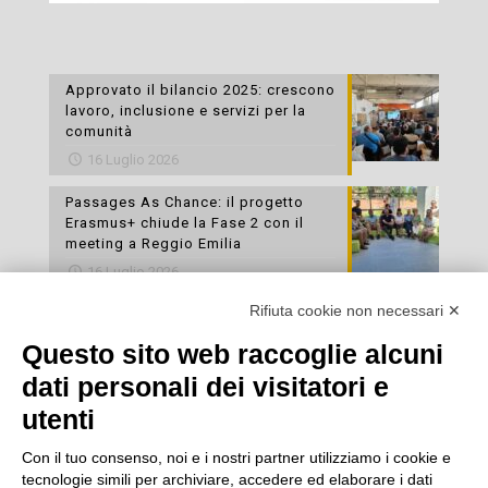
Approvato il bilancio 2025: crescono
lavoro, inclusione e servizi per la
comunità
16 Luglio 2026
Passages As Chance: il progetto
Erasmus+ chiude la Fase 2 con il
meeting a Reggio Emilia
16 Luglio 2026
Rifiuta cookie non necessari ✕
Esami di laboratorio preventivi
gratuiti: un’opportunità per prendersi
Questo sito web raccoglie alcuni
cura della propria salute
dati personali dei visitatori e
16 Luglio 2026
utenti
Con il tuo consenso, noi e i nostri partner utilizziamo i cookie e
tecnologie simili per archiviare, accedere ed elaborare i dati