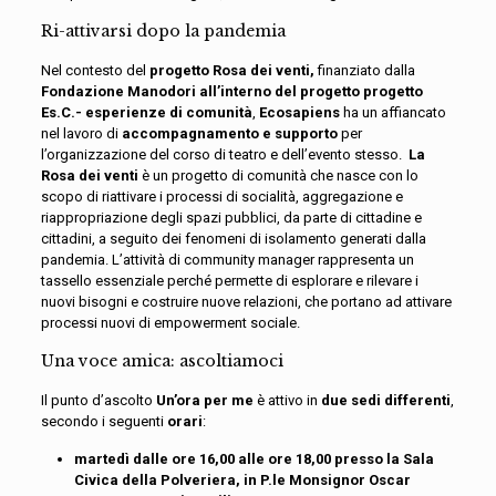
Ri
-attivarsi dopo la pandemia
Nel contesto
del
progetto Rosa dei venti
,
finanziato dalla
Fondazione
Manodori
all’interno del progetto
progetto
Es.C
.- esperienze di comunità
,
Ecosapiens
ha un affiancato
nel lavoro di
accompagnamento e supporto
per
l’organizzazione del corso di teatro
e dell’evento stesso
.
La
R
osa dei venti
è un progetto
di comunità
che nasce con lo
scopo di riattivare i processi di socialità, aggregazione e
riappropriazione degli spazi pubblici, da parte di cittadine e
cittadini, a seguito dei fenomeni di isolamento generati dalla
pandemia. L’attività di community manager rappresenta un
tassello essenziale perché permette di esplorare e rilevare i
nuovi bisogni e costruire nuove relazioni, che portano ad attivare
processi nuovi di empowerment sociale.
Una voce amica: ascoltiamoci
Il punto d’ascolto
Un’ora per me
è attivo in
due sedi differenti
,
secondo i seguenti
orari
:
martedì dalle ore 16,00 alle ore 18,00 presso la Sala
Civica della Polveriera, in P.le Monsignor Oscar