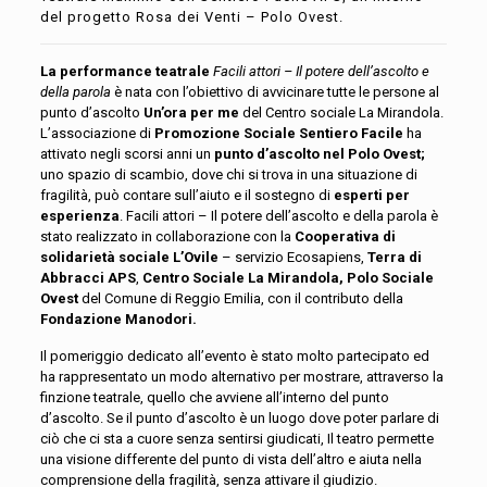
del progetto Rosa dei Venti – Polo Ovest.
La performance teatrale
Facili attori – Il potere dell’ascolto e
della parola
è nata con l’obiettivo di avvicinare tutte le persone al
punto d’ascolto
Un’ora per me
del Centro sociale La Mirandola.
L’associazione di
Promozione Sociale Sentiero Facile
ha
attivato negli scorsi anni un
punto d’ascolto nel Polo Ovest;
uno spazio di scambio, dove chi si trova in una situazione di
fragilità, può contare sull’aiuto e il sostegno di
esperti per
esperienza
. Facili attori – Il potere dell’ascolto e della parola è
stato realizzato
in collaborazione con la
Cooperativa di
solidarietà sociale L’Ovile
– servizio Ecosapiens,
Terra di
Abbracci APS
,
Centro Sociale La Mirandola, Polo Sociale
Ovest
del Comune di Reggio Emilia, con il contributo della
Fondazione Manodori.
Il pomeriggio dedicato all’evento è stato molto partecipato ed
ha rappresentato un modo alternativo per mostrare, attraverso la
finzione teatrale, quello che avviene all’interno del punto
d’ascolto. Se il punto d’ascolto è un luogo dove poter parlare di
ciò che ci sta a cuore senza sentirsi giudicati, Il teatro permette
una visione differente del punto di vista dell’altro e aiuta nella
comprensione della fragilità, senza attivare il giudizio.