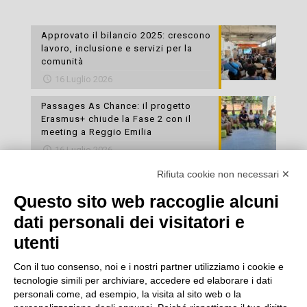
Approvato il bilancio 2025: crescono
lavoro, inclusione e servizi per la
comunità
16 Luglio 2026
Passages As Chance: il progetto
Erasmus+ chiude la Fase 2 con il
meeting a Reggio Emilia
16 Luglio 2026
Rifiuta cookie non necessari ✕
Esami di laboratorio preventivi
gratuiti: un’opportunità per prendersi
Questo sito web raccoglie alcuni
cura della propria salute
dati personali dei visitatori e
16 Luglio 2026
utenti
Con il tuo consenso, noi e i nostri partner utilizziamo i cookie e
tecnologie simili per archiviare, accedere ed elaborare i dati
personali come, ad esempio, la visita al sito web o la