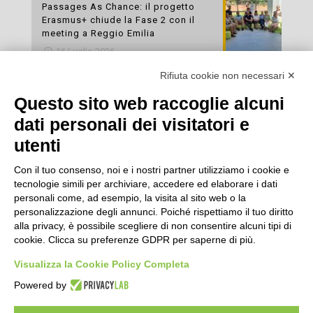
Passages As Chance: il progetto
Erasmus+ chiude la Fase 2 con il
meeting a Reggio Emilia
16 Luglio 2026
Rifiuta cookie non necessari ✕
Esami di laboratorio preventivi
gratuiti: un’opportunità per prendersi
Questo sito web raccoglie alcuni
cura della propria salute
dati personali dei visitatori e
16 Luglio 2026
utenti
Con il tuo consenso, noi e i nostri partner utilizziamo i cookie e
tecnologie simili per archiviare, accedere ed elaborare i dati
personali come, ad esempio, la visita al sito web o la
personalizzazione degli annunci. Poiché rispettiamo il tuo diritto
alla privacy, è possibile scegliere di non consentire alcuni tipi di
cookie. Clicca su preferenze GDPR per saperne di più.
Seguici
Visualizza la Cookie Policy Completa
Powered by