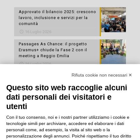
Approvato il bilancio 2025: crescono
lavoro, inclusione e servizi per la
comunità
16 Luglio 2026
Passages As Chance: il progetto
Erasmus+ chiude la Fase 2 con il
meeting a Reggio Emilia
16 Luglio 2026
Rifiuta cookie non necessari ✕
Esami di laboratorio preventivi
gratuiti: un’opportunità per prendersi
Questo sito web raccoglie alcuni
cura della propria salute
dati personali dei visitatori e
16 Luglio 2026
utenti
Con il tuo consenso, noi e i nostri partner utilizziamo i cookie e
tecnologie simili per archiviare, accedere ed elaborare i dati
personali come, ad esempio, la visita al sito web o la
personalizzazione degli annunci. Poiché rispettiamo il tuo diritto