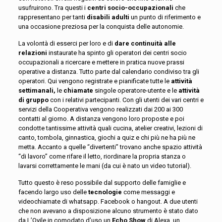
usufruirono. Tra questi i
centri socio-occupazionali
che
rappresentano per tanti
disabili adulti
un punto di riferimento e
una occasione preziosa per la conquista delle autonomie.
La volontà di esserci per loro e di
dare continuità alle
relazioni
instaurate ha spinto gli operatori dei centri socio
occupazionali a ricercare e mettere in pratica nuove prassi
operative a distanza. Tutto parte dal calendario condiviso tra gli
operatori. Qui vengono registrate e pianificate tutte le
attività
settimanali,
le
chiamate
singole operatore-utente e le
attività
di gruppo
con i relativi partecipanti. Con gli utenti dei vari centri e
servizi della Cooperativa vengono realizzati dai 200 ai 300
contatti al giorno. A distanza vengono loro proposte e poi
condotte tantissime attività quali cucina, atelier creativi, lezioni di
canto, tombola, ginnastica, giochi a quiz e chi più ne ha più ne
metta. Accanto a quelle “divertenti” trovano anche spazio attività
“di lavoro” come rifare il letto, riordinare la propria stanza o
lavarsi correttamente le mani (da cui è nato un video tutorial).
Tutto questo è reso possibile dal supporto delle famiglie e
facendo largo uso delle
tecnologie
come messaggi e
videochiamate di whatsapp. Facebook o hangout. A due utenti
che non avevano a disposizione alcuno strumento è stato dato
da L’Ovile in comodato d’uso un
Echo Show
di Alexa, un