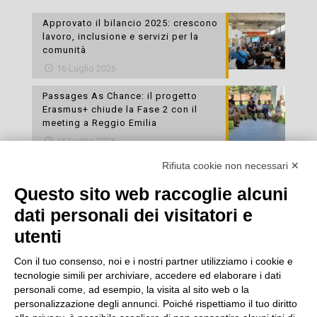
Approvato il bilancio 2025: crescono
lavoro, inclusione e servizi per la
comunità
16 Luglio 2026
Passages As Chance: il progetto
Erasmus+ chiude la Fase 2 con il
meeting a Reggio Emilia
16 Luglio 2026
Rifiuta cookie non necessari ✕
Esami di laboratorio preventivi
gratuiti: un’opportunità per prendersi
Questo sito web raccoglie alcuni
cura della propria salute
dati personali dei visitatori e
16 Luglio 2026
utenti
Con il tuo consenso, noi e i nostri partner utilizziamo i cookie e
tecnologie simili per archiviare, accedere ed elaborare i dati
personali come, ad esempio, la visita al sito web o la
personalizzazione degli annunci. Poiché rispettiamo il tuo diritto