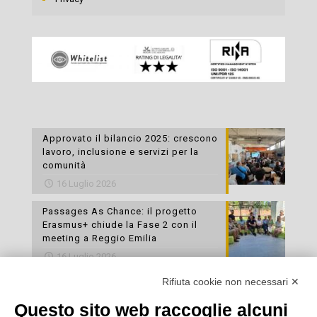
Approvato il bilancio 2025: crescono
lavoro, inclusione e servizi per la
comunità
16 Luglio 2026
Passages As Chance: il progetto
Erasmus+ chiude la Fase 2 con il
meeting a Reggio Emilia
16 Luglio 2026
Rifiuta cookie non necessari ✕
Esami di laboratorio preventivi
gratuiti: un’opportunità per prendersi
Questo sito web raccoglie alcuni
cura della propria salute