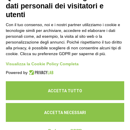
dati personali dei visitatori e
16 Luglio 2026
utenti
Con il tuo consenso, noi e i nostri partner utilizziamo i cookie e
tecnologie simili per archiviare, accedere ed elaborare i dati
personali come, ad esempio, la visita al sito web o la
personalizzazione degli annunci. Poiché rispettiamo il tuo diritto
alla privacy, è possibile scegliere di non consentire alcuni tipi di
cookie. Clicca su preferenze GDPR per saperne di più.
Seguici
Visualizza la Cookie Policy Completa
Powered by
ACCETTA TUTTO
ACCETTA NECESSARI
© Cooperativa L'Ovile. Iscr.Reg.Imp.R.E. e P.IVA 01541120356 -
Albo Cooperative a mutualità prevalente n.A114164