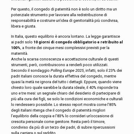
Per questo, il congedo di paternità non è solo un diritto ma un
potenziale strumento per lavorare alla redistribuzione di
responsabilità e costruire un’idea di genitorialità più condivisa,
libera e giusta.
In Italia, questo equilibrio è ancora lontano. La legge garantisce
ai padri solo
10 giorni di congedo obbligatorio e retribuito al
100%
, a fronte dei cinque mesi complessivi previsti per la
maternità.
Anche la scarsa conoscenza e accettazione culturale di questi
strumenti, però, contribuiscono a renderli poco utilizzati.
Secondo il sondaggio
Polling Europe 2025
, infatti, solo il 23% dei
padri italiani conosce la durata effettiva del congedo, mentre
quasi la metà ne ignora del tutto i dettagli. Eppure, quando viene
chiesto loro quale sarebbe la durata ideale, il 40% risponde tra
uno e tre mesi: un segnale chiaro del desiderio di partecipare di
più alla cura dei figli, se solo le condizioni economiche e culturali
lo rendessero possibile. Lo stesso report mostra come l’85%
degli italiani ritenga che il congedo di paternità migliori
l’equilibrio della coppia e l’83% lo consideri un’occasione di
crescita personale come genitore. Resta però il timore,
condiviso da più di un terzo dei padri, di subire ripercussioni
sulla carriera o sul reddito.