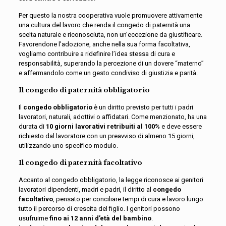
Per questo la nostra cooperativa vuole promuovere attivamente
una cultura del lavoro che renda il congedo di paternità una
scelta naturale e riconosciuta, non un’eccezione da giustificare.
Favorendone l’adozione, anche nella sua forma facoltativa,
vogliamo contribuire a ridefinire l’idea stessa di cura e
responsabilità, superando la percezione di un dovere “materno”
e affermandolo come un gesto condiviso di giustizia e parità.
Il congedo di paternità obbligatorio
Il
congedo obbligatorio
è un diritto previsto per tutti i padri
lavoratori, naturali, adottivi o affidatari. Come menzionato, ha una
durata di
10 giorni lavorativi retribuiti al 100%
e deve essere
richiesto dal lavoratore con un preavviso di almeno 15 giorni,
utilizzando uno specifico modulo.
Il congedo di paternità facoltativo
Accanto al congedo obbligatorio, la legge riconosce ai genitori
lavoratori dipendenti, madri e padri, il diritto al
congedo
facoltativo
, pensato per conciliare tempi di cura e lavoro lungo
tutto il percorso di crescita del figlio. I genitori possono
usufruirne
fino ai 12 anni d’età del bambino
.