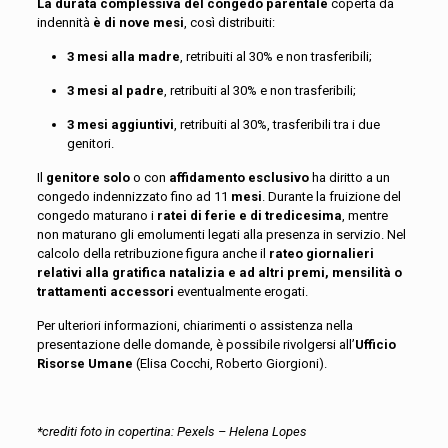
La durata complessiva del congedo parentale
coperta da
indennità
è di nove mesi
, così distribuiti:
3 mesi alla madre
, retribuiti al 30% e non trasferibili;
3 mesi al padre
, retribuiti al 30% e non trasferibili;
3 mesi aggiuntivi
, retribuiti al 30%, trasferibili tra i due
genitori.
Il
genitore solo
o con
affidamento esclusivo
ha diritto a un
congedo indennizzato fino ad 11
mesi
. Durante la fruizione del
cong
edo matura
no i
ratei di ferie e di tredicesima
, mentre
non maturano gli emolumenti legati alla presenza in servizio. Nel
calcolo della retribuzione figura anche il
rateo
giornalieri
relativi alla gratifica natalizia e ad altri premi, mensilità o
trattamenti accessori
eventualmente erogati.
Per ulteriori informazioni, chiarimenti o assistenza nella
presentazione delle domande, è possibile rivolgersi all’
Ufficio
Risorse Umane
(Elisa Cocchi, Roberto Giorgioni).
*crediti foto in copertina:
Pexels
– Helena Lopes