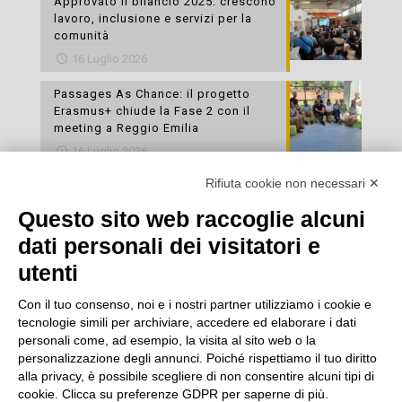
Approvato il bilancio 2025: crescono
lavoro, inclusione e servizi per la
comunità
16 Luglio 2026
Passages As Chance: il progetto
Erasmus+ chiude la Fase 2 con il
meeting a Reggio Emilia
16 Luglio 2026
Rifiuta cookie non necessari ✕
Esami di laboratorio preventivi
gratuiti: un’opportunità per prendersi
Questo sito web raccoglie alcuni
cura della propria salute
dati personali dei visitatori e
16 Luglio 2026
utenti
Con il tuo consenso, noi e i nostri partner utilizziamo i cookie e
tecnologie simili per archiviare, accedere ed elaborare i dati
personali come, ad esempio, la visita al sito web o la
personalizzazione degli annunci. Poiché rispettiamo il tuo diritto
alla privacy, è possibile scegliere di non consentire alcuni tipi di
cookie. Clicca su preferenze GDPR per saperne di più.