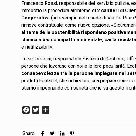
Francesco Rossi, responsabile del servizio pulizie, e
introdotto la procedura all’interno di
2 cantieri di Clien
Cooperativa
(ad esempio nella sede di Via De Pisis 9).
rinnovo contrattuale, come nuova opzione. «Sicuram
al tema della sostenibilità rispondano positivame
chimici a basso impatto ambientale, carta riciclata 
e riutilizzabili».
Luca Corradini, responsabile Sistemi di Gestione, Uffic
persone che lavorano con noi e le loro peculiarità.
Ecol
consapevolezza tra le persone impiegate nel serv
prodotti Ecolabel, che richiedono una preparazione non 
stiamo impegnando con serietà anche su questo front
Facebook
Twitter
Condividi
Share