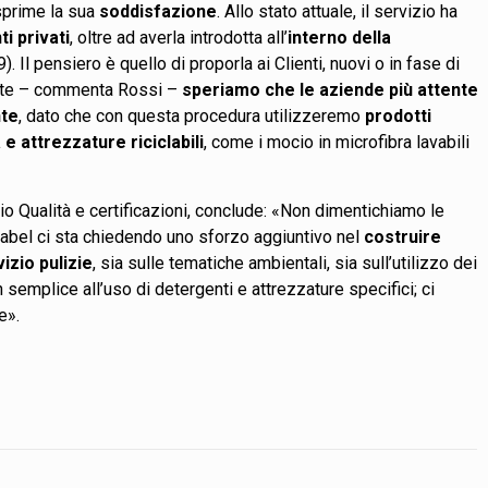
sprime la sua
soddisfazione
. Allo stato attuale, il servizio ha
ti privati
, oltre ad averla introdotta all’
interno della
 Il pensiero è quello di proporla ai Clienti, nuovi o in fase di
ente – commenta Rossi –
speriamo che le aziende più attente
nte
, dato che con questa procedura utilizzeremo
prodotti
e attrezzature riciclabili
, come i mocio in microfibra lavabili
io Qualità e certificazioni, conclude: «Non dimentichiamo le
abel ci sta chiedendo uno sforzo aggiuntivo nel
costruire
izio pulizie
, sia sulle tematiche ambientali, sia sull’utilizzo dei
semplice all’uso di detergenti e attrezzature specifici; ci
e».