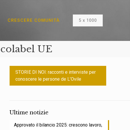
5 x 1000
CRESCERE COMUNITÀ
e Ecolabel UE
STORIE DI NOI: racconti e interviste per
conoscere le persone de L’Ovile
Ultime notizie
Approvato il bilancio 2025: crescono lavoro,