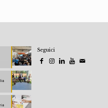
Seguici
lia
ria