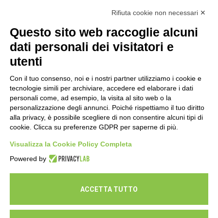
Rifiuta cookie non necessari ✕
Esami di laboratorio preventivi
gratuiti: un’opportunità per prendersi
Questo sito web raccoglie alcuni
cura della propria salute
dati personali dei visitatori e
16 Luglio 2026
utenti
Con il tuo consenso, noi e i nostri partner utilizziamo i cookie e
tecnologie simili per archiviare, accedere ed elaborare i dati
personali come, ad esempio, la visita al sito web o la
personalizzazione degli annunci. Poiché rispettiamo il tuo diritto
alla privacy, è possibile scegliere di non consentire alcuni tipi di
cookie. Clicca su preferenze GDPR per saperne di più.
Seguici
Visualizza la Cookie Policy Completa
Powered by
ACCETTA TUTTO