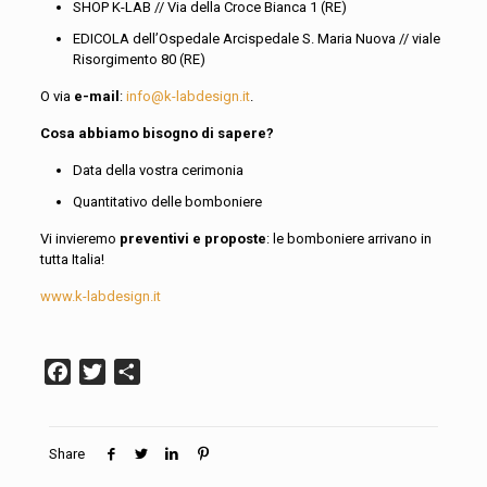
SHOP K-LAB // Via della Croce Bianca 1 (RE)
EDICOLA dell’Ospedale Arcispedale S. Maria Nuova // viale
Risorgimento 80 (RE)
O via
e-mail
:
info@k-labdesign.it
.
Cosa abbiamo bisogno di sapere?
Data della vostra cerimonia
Quantitativo delle bomboniere
Vi invieremo
preventivi e proposte
: le bomboniere arrivano in
tutta Italia!
www.k-labdesign.it
Facebook
Twitter
Condividi
Share