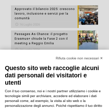
Approvato il bilancio 2025: crescono
lavoro, inclusione e servizi per la
comunità
16 Luglio 2026
Passages As Chance: il progetto
Erasmus+ chiude la Fase 2 con il
meeting a Reggio Emilia
16 Luglio 2026
Rifiuta cookie non necessari ✕
Esami di laboratorio preventivi
gratuiti: un’opportunità per prendersi
Questo sito web raccoglie alcuni
cura della propria salute
dati personali dei visitatori e
16 Luglio 2026
utenti
Con il tuo consenso, noi e i nostri partner utilizziamo i cookie e
tecnologie simili per archiviare, accedere ed elaborare i dati
personali come, ad esempio, la visita al sito web o la
personalizzazione degli annunci. Poiché rispettiamo il tuo diritto