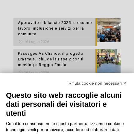
Approvato il bilancio 2025: crescono
lavoro, inclusione e servizi per la
comunità
16 Luglio 2026
Passages As Chance: il progetto
Erasmus+ chiude la Fase 2 con il
meeting a Reggio Emilia
16 Luglio 2026
Rifiuta cookie non necessari ✕
Esami di laboratorio preventivi
gratuiti: un’opportunità per prendersi
Questo sito web raccoglie alcuni
cura della propria salute
dati personali dei visitatori e
16 Luglio 2026
utenti
Con il tuo consenso, noi e i nostri partner utilizziamo i cookie e
tecnologie simili per archiviare, accedere ed elaborare i dati