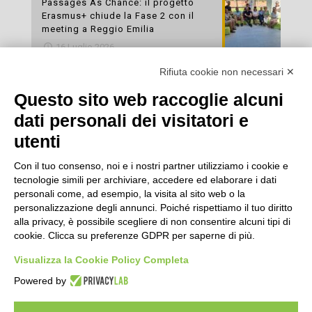
Passages As Chance: il progetto
Erasmus+ chiude la Fase 2 con il
meeting a Reggio Emilia
16 Luglio 2026
Rifiuta cookie non necessari ✕
Esami di laboratorio preventivi
gratuiti: un’opportunità per prendersi
Questo sito web raccoglie alcuni
cura della propria salute
dati personali dei visitatori e
16 Luglio 2026
utenti
Con il tuo consenso, noi e i nostri partner utilizziamo i cookie e
tecnologie simili per archiviare, accedere ed elaborare i dati
personali come, ad esempio, la visita al sito web o la
personalizzazione degli annunci. Poiché rispettiamo il tuo diritto
alla privacy, è possibile scegliere di non consentire alcuni tipi di
cookie. Clicca su preferenze GDPR per saperne di più.
Seguici
Visualizza la Cookie Policy Completa
Powered by