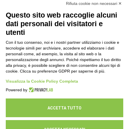
Rifiuta cookie non necessari ✕
Esami di laboratorio preventivi
gratuiti: un’opportunità per prendersi
Questo sito web raccoglie alcuni
cura della propria salute
dati personali dei visitatori e
16 Luglio 2026
utenti
Con il tuo consenso, noi e i nostri partner utilizziamo i cookie e
tecnologie simili per archiviare, accedere ed elaborare i dati
personali come, ad esempio, la visita al sito web o la
personalizzazione degli annunci. Poiché rispettiamo il tuo diritto
alla privacy, è possibile scegliere di non consentire alcuni tipi di
cookie. Clicca su preferenze GDPR per saperne di più.
Seguici
Visualizza la Cookie Policy Completa
Powered by
ACCETTA TUTTO