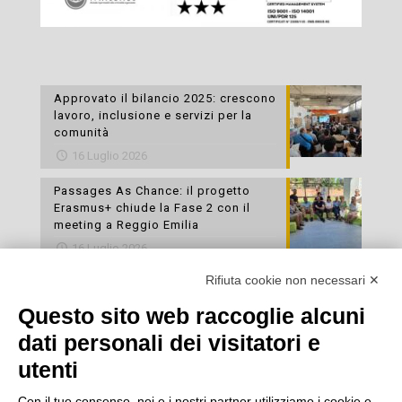
Approvato il bilancio 2025: crescono
lavoro, inclusione e servizi per la
comunità
16 Luglio 2026
Passages As Chance: il progetto
Erasmus+ chiude la Fase 2 con il
meeting a Reggio Emilia
16 Luglio 2026
Rifiuta cookie non necessari ✕
Esami di laboratorio preventivi
gratuiti: un’opportunità per prendersi
Questo sito web raccoglie alcuni
cura della propria salute
dati personali dei visitatori e
16 Luglio 2026
utenti
Con il tuo consenso, noi e i nostri partner utilizziamo i cookie e