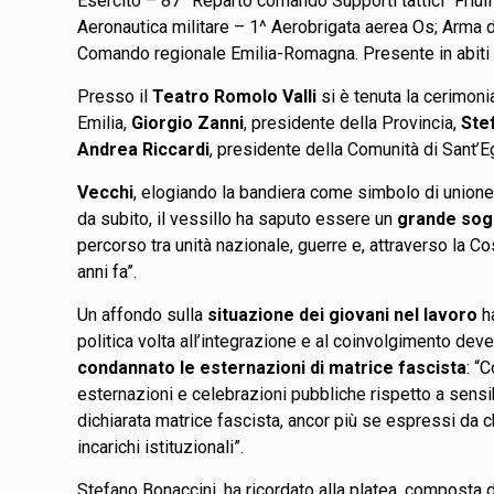
Esercito – 87° Reparto comando Supporti tattici “Friu
Aeronautica militare – 1^ Aerobrigata aerea Os; Arma 
Comando regionale Emilia-Romagna. Presente in abiti s
Presso il
Teatro Romolo Valli
si è tenuta la cerimoni
Emilia,
Giorgio Zanni
, presidente della Provincia,
Ste
Andrea Riccardi
, presidente della Comunità di Sant’E
Vecchi
, elogiando la bandiera come simbolo di unione,
da subito, il vessillo ha saputo essere un
grande sogn
percorso tra unità nazionale, guerre e, attraverso la Co
anni fa”.
Un affondo sulla
situazione dei giovani nel lavoro
ha
politica volta all’integrazione e al coinvolgimento dev
condannato le esternazioni di matrice fascista
: “
esternazioni e celebrazioni pubbliche rispetto a sensibi
dichiarata matrice fascista, ancor più se espressi da ch
incarichi istituzionali”.
Stefano Bonaccini, ha ricordato alla platea, composta da