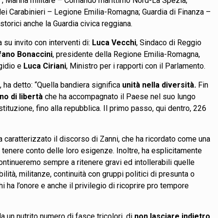
li”; Marina militare – Comando marittimo Nord-La Spezia;
dei Carabinieri – Legione Emilia-Romagna; Guardia di Finanza –
torici anche la Guardia civica reggiana.
a su invito con interventi di:
Luca Vecchi
, Sindaco di Reggio
fano Bonaccini
, presidente della Regione Emilia-Romagna,
gidio e
Luca Ciriani
, Ministro per i rapporti con il Parlamento.
 ha detto: “Quella bandiera significa
unità nella diversità.
Fin
o di libertà
che ha accompagnato il Paese nel suo lungo
stituzione, fino alla repubblica. Il primo passo, qui dentro, 226
 caratterizzato il discorso di Zanni, che ha ricordato come una
e tenere conto delle loro esigenze. Inoltre, ha esplicitamente
Continueremo sempre a ritenere gravi ed intollerabili quelle
lità, militanze, continuità con gruppi politici di presunta o
i ha l’onore e anche il privilegio di ricoprire pro tempore
 un nutrito numero di fasce tricolori, di
non lasciare indietro