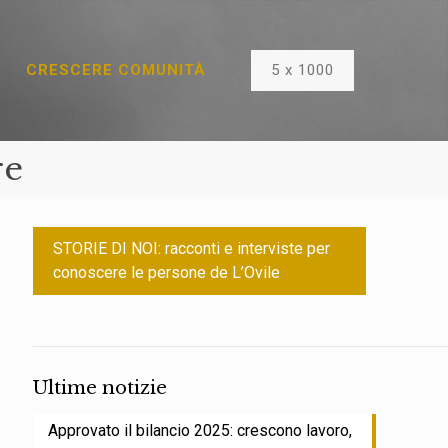
5 x 1000
CRESCERE COMUNITÀ
re
STORIE DI NOI: racconti e interviste per
conoscere le persone de L’Ovile
Ultime notizie
Approvato il bilancio 2025: crescono lavoro,