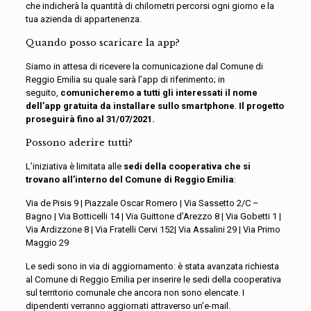
che indicherà la quantità di chilometri percorsi ogni giorno e la
tua azienda di appartenenza.
Quando posso scaricare la app?
Siamo in attesa di ricevere la comunicazione dal Comune di
Reggio Emilia su quale sarà l’app di riferimento; in
seguito,
comunicheremo a tutti gli interessati il nome
dell’app gratuita da installare sullo smartphone
.
Il progetto
proseguirà fino al 31/07/2021.
Possono aderire tutti?
L’iniziativa è limitata alle
sedi della cooperativa che si
trovano all’interno del
Comune di Reggio Emilia
:
Via de Pisis 9 | Piazzale Oscar Romero | Via Sassetto 2/C –
Bagno | Via Botticelli 14 | Via Guittone d’Arezzo 8 | Via Gobetti 1 |
Via Ardizzone 8 | Via Fratelli Cervi 152| Via Assalini 29 | Via Primo
Maggio 29
Le sedi sono in via di aggiornamento: è stata avanzata richiesta
al Comune di Reggio Emilia per inserire le sedi della cooperativa
sul territorio comunale che ancora non sono elencate. I
dipendenti verranno aggiornati attraverso un’e-mail.