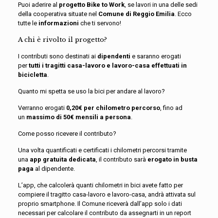
Puoi aderire al
progetto Bike to Work
, se lavori in una delle sedi
della cooperativa situate nel
Comune di Reggio Emilia
. Ecco
tutte le
informazioni
che ti servono!
A chi è rivolto il progetto?
I contributi sono destinati ai
dipendenti
e saranno erogati
per
tutti i tragitti casa-lavoro e lavoro-casa effettuati in
bicicletta
.
Quanto mi spetta se uso la bici per andare al lavoro?
Verranno erogati
0,20€ per chilometro percorso
, fino ad
un
massimo di 50€ mensili a persona
.
Come posso ricevere il contributo?
Una volta quantificati e certificati i chilometri percorsi tramite
una
app gratuita dedicata
, il contributo sarà
erogato in busta
paga
al dipendente.
L’app, che calcolerà quanti chilometri in bici avete fatto per
compiere il tragitto casa-lavoro e lavoro-casa, andrà attivata sul
proprio smartphone. Il Comune riceverà dall’app solo i dati
necessari per calcolare il contributo da assegnarti in un report