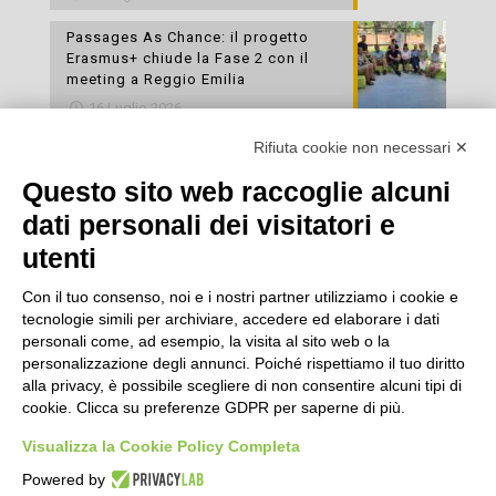
Passages As Chance: il progetto
Erasmus+ chiude la Fase 2 con il
meeting a Reggio Emilia
16 Luglio 2026
Rifiuta cookie non necessari ✕
Esami di laboratorio preventivi
gratuiti: un’opportunità per prendersi
Questo sito web raccoglie alcuni
cura della propria salute
dati personali dei visitatori e
16 Luglio 2026
utenti
Con il tuo consenso, noi e i nostri partner utilizziamo i cookie e
tecnologie simili per archiviare, accedere ed elaborare i dati
personali come, ad esempio, la visita al sito web o la
personalizzazione degli annunci. Poiché rispettiamo il tuo diritto
alla privacy, è possibile scegliere di non consentire alcuni tipi di
cookie. Clicca su preferenze GDPR per saperne di più.
Seguici
Visualizza la Cookie Policy Completa
Powered by