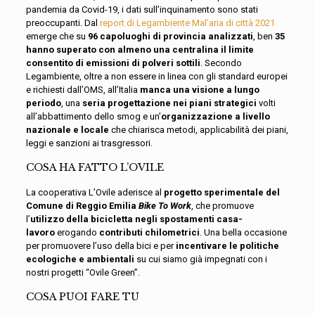
pandemia da Covid-19, i dati sull’inquinamento sono stati
preoccupanti. Dal
report di Legambiente Mal’aria di città 2021
emerge che su
96 capoluoghi di provincia analizzati
, ben
35
hanno superato con almeno una centralina il limite
consentito di emissioni di polveri sottili
. Secondo
Legambiente, oltre a non essere in linea con gli standard europei
e richiesti dall’OMS, all’Italia
manca una visione a lungo
periodo
, una
seria progettazione nei piani strategici
volti
all’abbattimento dello smog e un’
organizzazione a livello
nazionale e locale
che chiarisca metodi, applicabilità dei piani,
leggi e sanzioni ai trasgressori.
COSA HA FATTO L’OVILE
La cooperativa L’Ovile aderisce al
progetto sperimentale del
Comune di Reggio Emilia
Bike
To Work
, che promuove
l’
utilizzo della bicicletta negli spostamenti casa-
lavoro
erogando
contributi chilometrici
. Una bella occasione
per promuovere l’uso della bici e per
incentivare le politiche
ecologiche e ambientali
su cui siamo già impegnati con i
nostri progetti “Ovile Green”.
COSA PUOI FARE TU