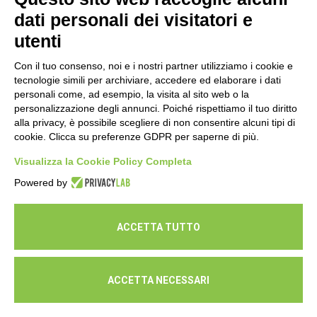
cura della propria salute
dati personali dei visitatori e
16 Luglio 2026
utenti
Con il tuo consenso, noi e i nostri partner utilizziamo i cookie e
tecnologie simili per archiviare, accedere ed elaborare i dati
personali come, ad esempio, la visita al sito web o la
personalizzazione degli annunci. Poiché rispettiamo il tuo diritto
alla privacy, è possibile scegliere di non consentire alcuni tipi di
cookie. Clicca su preferenze GDPR per saperne di più.
Seguici
Visualizza la Cookie Policy Completa
Powered by
ACCETTA TUTTO
ACCETTA NECESSARI
© Cooperativa L'Ovile. Iscr.Reg.Imp.R.E. e P.IVA 01541120356 -
Albo Cooperative a mutualità prevalente n.A114164