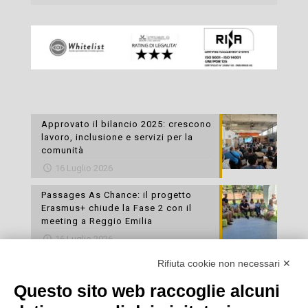
Approvato il bilancio 2025: crescono
lavoro, inclusione e servizi per la
comunità
16 Luglio 2026
Passages As Chance: il progetto
Erasmus+ chiude la Fase 2 con il
meeting a Reggio Emilia
16 Luglio 2026
Rifiuta cookie non necessari ✕
Esami di laboratorio preventivi
gratuiti: un’opportunità per prendersi
Questo sito web raccoglie alcuni
cura della propria salute