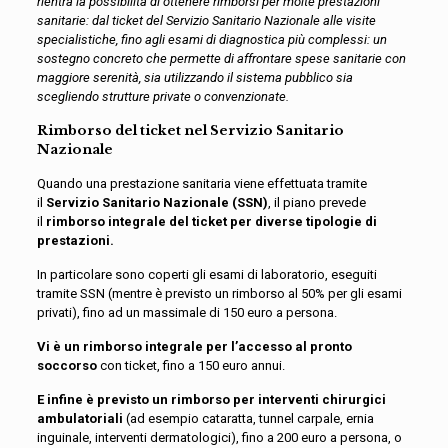
rientra la possibilità di ottenere rimborsi per molte prestazioni
sanitarie: dal ticket del Servizio Sanitario Nazionale alle visite
specialistiche, fino agli esami di diagnostica più complessi: un
sostegno concreto che permette di affrontare spese sanitarie con
maggiore serenità, sia utilizzando il sistema pubblico sia
scegliendo strutture private o convenzionate.
Rimborso del ticket nel Servizio Sanitario
Nazionale
Quando una prestazione sanitaria viene effettuata tramite
il
Servizio Sanitario Nazionale (SSN)
, il piano prevede
il
rimborso integrale del ticket per diverse tipologie di
prestazioni.
In particolare sono coperti gli esami di laboratorio, eseguiti
tramite SSN (mentre è previsto un rimborso al 50% per gli esami
privati), fino ad un massimale di 150 euro a persona.
Vi è un rimborso integrale per l’accesso al pronto
soccorso
con ticket, fino a 150 euro annui.
E infine è previsto un rimborso per interventi chirurgici
ambulatoriali
(ad esempio cataratta, tunnel carpale, ernia
inguinale, interventi dermatologici), fino a 200 euro a persona, o