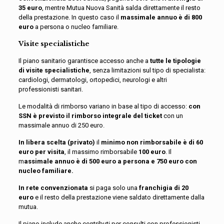
35 euro
, mentre Mutua Nuova Sanità salda direttamente il resto
della prestazione. In questo caso il
massimale annuo è di 800
euro
a persona o nucleo familiare.
Visite specialistiche
Il piano sanitario garantisce accesso anche a
tutte le tipologie
di visite specialistiche
, senza limitazioni sul tipo di specialista:
cardiologi, dermatologi, ortopedici, neurologi e altri
professionisti sanitari.
Le modalità di rimborso variano in base al tipo di accesso:
con
SSN è previsto il rimborso integrale del ticket
con un
massimale annuo di 250 euro.
In libera scelta (privato)
il
minimo non rimborsabile è di
60
euro per visita
, il massimo rimborsabile
100 euro
. Il
m
assimale annuo è di 500 euro a persona e 750 euro con
nucleo familiare.
In rete convenzionata
si paga solo una
franchigia di 20
euro
e il resto della prestazione viene saldato direttamente dalla
mutua.
Il piano include anche contributi per consulti con professionisti