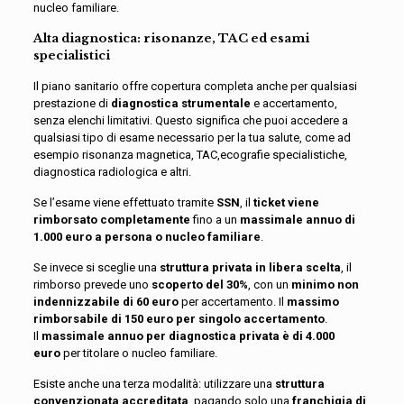
nucleo familiare.
Alta diagnostica: risonanze, TAC ed esami
specialistici
Il piano sanitario offre copertura completa anche per qualsiasi
prestazione di
diagnostica strumentale
e accertamento,
senza elenchi limitativi. Questo significa che puoi accedere a
qualsiasi tipo di esame necessario per la tua salute, come ad
esempio risonanza magnetica, TAC,ecografie specialistiche,
diagnostica radiologica e altri.
Se l’esame viene effettuato tramite
SSN
, il
ticket viene
rimborsato completamente
fino a un
massimale annuo di
1.000 euro a persona o nucleo familiare
.
Se invece si sceglie una
struttura privata in libera scelta
, il
rimborso prevede uno
scoperto del 30%
, con un
minimo non
indennizzabile di 60 euro
per accertamento. Il
massimo
rimborsabile di 150 euro per singolo accertamento
.
Il
massimale annuo per diagnostica privata è di 4.000
euro
per titolare o nucleo familiare.
Esiste anche una terza modalità: utilizzare una
struttura
convenzionata accreditata
, pagando solo una
franchigia di