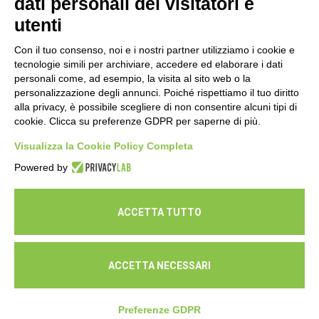
dati personali dei visitatori e
16 Luglio 2026
utenti
Con il tuo consenso, noi e i nostri partner utilizziamo i cookie e
tecnologie simili per archiviare, accedere ed elaborare i dati
personali come, ad esempio, la visita al sito web o la
personalizzazione degli annunci. Poiché rispettiamo il tuo diritto
alla privacy, è possibile scegliere di non consentire alcuni tipi di
cookie. Clicca su preferenze GDPR per saperne di più.
Seguici
Visualizza la Cookie Policy Completa
Powered by
ACCETTA TUTTO
ACCETTA NECESSARI
© Cooperativa L'Ovile. Iscr.Reg.Imp.R.E. e P.IVA 01541120356 -
Albo Cooperative a mutualità prevalente n.A114164
Preferenze GDPR