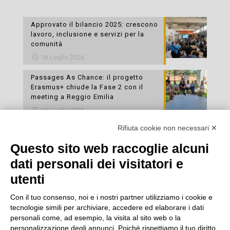
Approvato il bilancio 2025: crescono
lavoro, inclusione e servizi per la
comunità
16 Luglio 2026
Passages As Chance: il progetto
Erasmus+ chiude la Fase 2 con il
meeting a Reggio Emilia
16 Luglio 2026
Rifiuta cookie non necessari ✕
Esami di laboratorio preventivi
gratuiti: un’opportunità per prendersi
Questo sito web raccoglie alcuni
cura della propria salute
dati personali dei visitatori e
16 Luglio 2026
utenti
Con il tuo consenso, noi e i nostri partner utilizziamo i cookie e
tecnologie simili per archiviare, accedere ed elaborare i dati
personali come, ad esempio, la visita al sito web o la
personalizzazione degli annunci. Poiché rispettiamo il tuo diritto