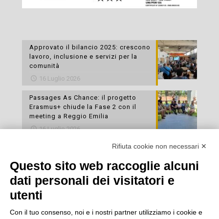
Approvato il bilancio 2025: crescono
lavoro, inclusione e servizi per la
comunità
16 Luglio 2026
Passages As Chance: il progetto
Erasmus+ chiude la Fase 2 con il
meeting a Reggio Emilia
16 Luglio 2026
Rifiuta cookie non necessari ✕
Esami di laboratorio preventivi
gratuiti: un’opportunità per prendersi
Questo sito web raccoglie alcuni
cura della propria salute
dati personali dei visitatori e
16 Luglio 2026
utenti
Con il tuo consenso, noi e i nostri partner utilizziamo i cookie e