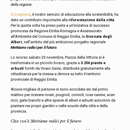
della regione.
Ecosapiens
, il nostro servizio di educazione alla sostenibilità, ha
dato un contributo importante alla
riforestazione della città
.
Per la quinta volta ha preso parte a un’iniziativa di successo
promossa da Regione Emilia-Romagna e Assessorato
all’Ambiente del Comune di Reggio Emilia, la
Giornata degli
Alberi
, nell’ambito del più ambizioso progetto regionale
Mettiamo radici per il futuro
.
Lo scorso sabato 23 novembre, Piazza della Vittoria si è
trasformata in un piccolo bosco, grazie a
3.256 piante e
arbusti
forniti da Vivaio Sassi, distribuite gratuitamente alla
cittadinanza per la messa a dimora su tutto il territorio
provinciale di Reggio Emilia.
Alcune migliaia di persone si sono accodate sin dal primo
mattino per ricevere roveri, prugnoli, cornioli, rose canine, aceri
ricci, gelsi bianchi e altre specie di alberi e arbusti autoctoni da
piantare nei propri giardini o nelle scuole della città e della
provincia.
Che cos’è
Mettiamo radici per il futuro