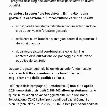
Il progetto della Regione
Mettiamo radici per il futuro
ha diversi
obiettivi:
estendere la superficie boschiva in Emilia-Romagna
grazie alla creazione di “infrastrutture verdi” nelle città
ripristinare l’ecosistema naturale in pianura sviluppando le
aree boschive e le foreste in generale
realizzare nuovi boschi e piantagioni forestali in prossimità
dei corsi d’acqua
riqualificare sistemi agroforestali, siepi e filari in un
contesto di valorizzazione del paesaggio e di fruizione
pubblica del territorio
Questo progetto regionale ha quindi un ruolo fondamentale
anche per la
lotta ai cambiamenti climatici
e per il
miglioramento della qualità dell’aria
.
Dall’inizio della campagna (1° ottobre 2020)
fino al 15 aprile
2024 sono stati distribuiti 2.389.942 alberi gratuitamente
. A
questi nuovi alberi ne vanno aggiunti altri 95.279 dei bandi
forestazione: 76.403 alberi per i bandi dedicati ai Comuni di
pianura (annualità 2021 e 2022), 18.876 alberi per i bandi dedicati