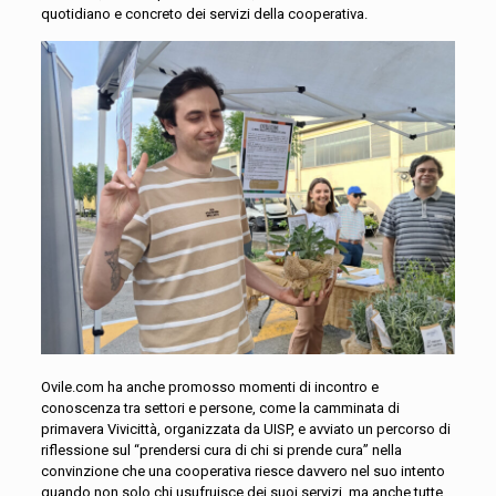
quotidiano e concreto dei servizi della cooperativa.
Ovile.com ha
anche
promosso momenti di incontro e
conoscenza tra settori e persone, come la camminata di
primavera
Vivicittà,
organizzata da UISP, e avviato un percorso di
riflessione sul “prendersi cura di chi si prende cura” nella
con
vinzione
che una cooperativa riesce
davvero
nel suo inten
t
o
quando
non solo
chi usufru
isce dei suoi servizi, ma
anche
tutte