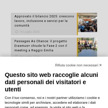
Approvato il bilancio 2025: crescono
lavoro, inclusione e servizi per la
comunità
16 Luglio 2026
Passages As Chance: il progetto
Erasmus+ chiude la Fase 2 con il
meeting a Reggio Emilia
16 Luglio 2026
Rifiuta cookie non necessari ✕
Esami di laboratorio preventivi
gratuiti: un’opportunità per prendersi
Questo sito web raccoglie alcuni
cura della propria salute
dati personali dei visitatori e
16 Luglio 2026
utenti
Con il tuo consenso, noi e i nostri partner utilizziamo i cookie e
tecnologie simili per archiviare, accedere ed elaborare i dati
personali come, ad esempio, la visita al sito web o la