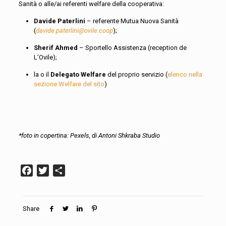
Sanità o alle/ai referenti welfare della cooperativa:
Davide Paterlini
– referente Mutua Nuova Sanità
(
davide.paterlini@ovile.coop
);
Sherif Ahmed
– Sportello Assistenza (reception de
L’Ovile);
la o il
Delegato Welfare
del proprio servizio (
elenco nella
sezione Welfare del sito
)
*foto in copertina:
Pexels,
di Antoni
Shkraba
Studio
Facebook
Twitter
Condividi
Share