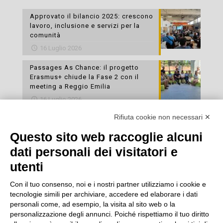
Approvato il bilancio 2025: crescono
lavoro, inclusione e servizi per la
comunità
16 Luglio 2026
Passages As Chance: il progetto
Erasmus+ chiude la Fase 2 con il
meeting a Reggio Emilia
16 Luglio 2026
Rifiuta cookie non necessari ✕
Esami di laboratorio preventivi
gratuiti: un’opportunità per prendersi
Questo sito web raccoglie alcuni
cura della propria salute
dati personali dei visitatori e
16 Luglio 2026
utenti
Con il tuo consenso, noi e i nostri partner utilizziamo i cookie e
tecnologie simili per archiviare, accedere ed elaborare i dati
personali come, ad esempio, la visita al sito web o la
personalizzazione degli annunci. Poiché rispettiamo il tuo diritto