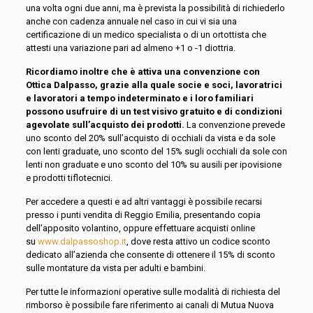
una volta ogni due anni, ma è prevista la possibilità di richiederlo
anche con cadenza annuale nel caso in cui vi sia una
certificazione di un medico specialista o di un ortottista che
attesti una variazione pari ad almeno +1 o -1 diottria.
Ricordiamo inoltre che è attiva una convenzione con
Ottica Dalpasso, grazie alla quale socie e soci, lavoratrici
e lavoratori a tempo indeterminato e i loro familiari
possono usufruire di un test visivo gratuito e di condizioni
agevolate sull’acquisto dei prodotti.
La convenzione prevede
uno sconto del 20% sull’acquisto di occhiali da vista e da sole
con lenti graduate, uno sconto del 15% sugli occhiali da sole con
lenti non graduate e uno sconto del 10% su ausili per ipovisione
e prodotti tiflotecnici.
Per accedere a questi e ad altri vantaggi è possibile recarsi
presso i punti vendita di Reggio Emilia, presentando copia
dell’apposito volantino, oppure effettuare acquisti online
su
www.dalpassoshop.it
, dove resta attivo un codice sconto
dedicato all’azienda che consente di ottenere il 15% di sconto
sulle montature da vista per adulti e bambini.
Per tutte le informazioni operative sulle modalità di richiesta del
rimborso è possibile fare riferimento ai canali di Mutua Nuova