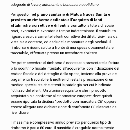
adeguate di lavoro, autonomia e benessere quotidiano.
Per questo,
nel piano sanitario di Mutua Nuova Sanità è
previsto un rimborso dedicato all’acquisto di lenti
oftalmiche correttive e di lenti a contatto
, a tutela di socie,
soci, lavoratrici e lavoratori a tempo indeterminato. Il contributo
riguarda esclusivamente le lenti correttive dei difetti visivi, sia da
vista sia a contatto, ed esclude la montatura degli occhiali. Il
rimborso è riconosciuto a fronte di una spesa documentata e
tracciabile, effettuata presso un rivenditore abilitato.
Per poter accedere al rimborso è necessario presentare la fattura
o lo scontrino fiscale intestato all’acquirente, con indicazione del
codice fiscale e del dettaglio della spesa, insieme alla prova del
pagamento tracciabile. È inoltre richiesta la prescrizione di un
medico specialista che attesti la patologia per cui è indicato
l’utilizzo delle lenti. Un ulteriore requisito è che il prodotto
acquistato sia conforme alle normative europee: deve quindi
essere riportata la dicitura “prodotto con marcatura CE” oppure
essere allegata una dichiarazione di conformità CE rilasciata dal
rivenditore.
Il massimale complessivo annuo previsto per questo tipo di
rimborso è pari a 80 euro. Il sussidio è erogabile normalmente