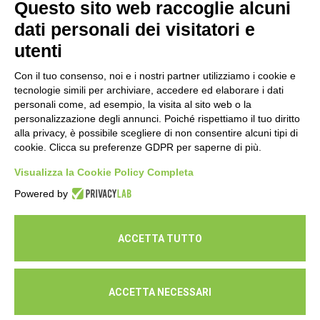
Questo sito web raccoglie alcuni
cura della propria salute
dati personali dei visitatori e
16 Luglio 2026
utenti
Con il tuo consenso, noi e i nostri partner utilizziamo i cookie e
tecnologie simili per archiviare, accedere ed elaborare i dati
personali come, ad esempio, la visita al sito web o la
personalizzazione degli annunci. Poiché rispettiamo il tuo diritto
alla privacy, è possibile scegliere di non consentire alcuni tipi di
cookie. Clicca su preferenze GDPR per saperne di più.
Seguici
Visualizza la Cookie Policy Completa
Powered by
ACCETTA TUTTO
ACCETTA NECESSARI
© Cooperativa L'Ovile. Iscr.Reg.Imp.R.E. e P.IVA 01541120356 -
Albo Cooperative a mutualità prevalente n.A114164