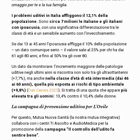
omaggio per te e la tua famiglia.
I problemi uditivi in Italia affliggono il 12,1% della
popolazione.
Sono
circa 7 milioni le italiane e gli italiani
con ipoacusia
, con una significativa differenziazione tra le
classi di età e un sensibile aumento con l’invecchiamento.
Se dai 13 ai 45 anni l’ipoacusia affligge il 10% della popolazione
– un dato comunque serio – il valore sale al 25% per chi ha dai
61 agli 80 anni, e fino al 50% tra gli over 80.
Un dato da monitorare: l’incremento maggiore delle patologie
uditive negli ultimi anni si riscontra non solo tra gli ultraottantenni
(+7,7%), ma anche
nella classe d’età di età intermedia (dai 46
ai 60 anni), quella più esposta ai rischi di tipo ambientale
(+9,8%)
(
Dati Censis 2025
). Si tratta di una quota che appare
più
elevata tra gli uomini:
13,4% contro il 10,4% delle donne.
La campagna di prevenzione uditiva per L’Ovile
Per questo, Mutua Nuova Sanità (la nostra mutua integrativa)
collabora con i centri Ti Ascolto e AudioMedica per la
promozione della
campagna “Il controllo dell’udito fa
sentire bene”.