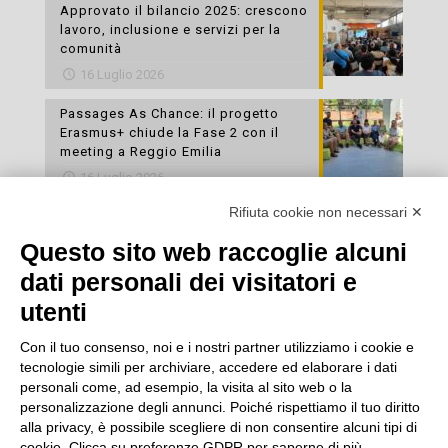
Approvato il bilancio 2025: crescono
lavoro, inclusione e servizi per la
comunità
16 Luglio 2026
Passages As Chance: il progetto
Erasmus+ chiude la Fase 2 con il
meeting a Reggio Emilia
16 Luglio 2026
Rifiuta cookie non necessari ✕
Esami di laboratorio preventivi
gratuiti: un’opportunità per prendersi
Questo sito web raccoglie alcuni
cura della propria salute
dati personali dei visitatori e
16 Luglio 2026
utenti
Con il tuo consenso, noi e i nostri partner utilizziamo i cookie e
tecnologie simili per archiviare, accedere ed elaborare i dati
personali come, ad esempio, la visita al sito web o la
personalizzazione degli annunci. Poiché rispettiamo il tuo diritto
alla privacy, è possibile scegliere di non consentire alcuni tipi di
cookie. Clicca su preferenze GDPR per saperne di più.