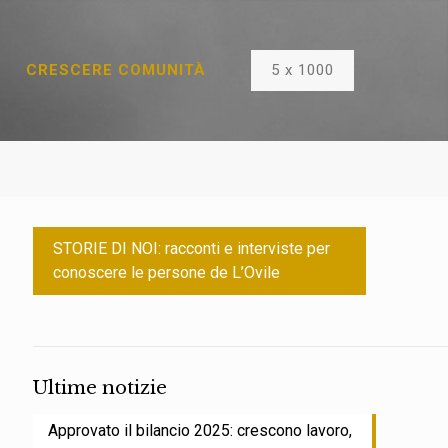
5 x 1000
CRESCERE COMUNITÀ
STORIE DI NOI: racconti e interviste per
conoscere le persone de L’Ovile
Ultime notizie
Approvato il bilancio 2025: crescono lavoro,