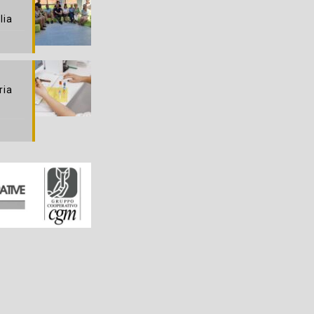
lia
ria