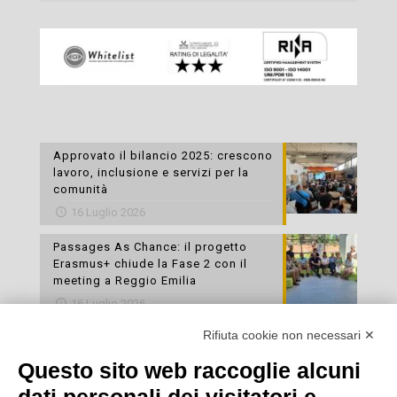
Approvato il bilancio 2025: crescono
lavoro, inclusione e servizi per la
comunità
16 Luglio 2026
Passages As Chance: il progetto
Erasmus+ chiude la Fase 2 con il
meeting a Reggio Emilia
16 Luglio 2026
Rifiuta cookie non necessari ✕
Esami di laboratorio preventivi
gratuiti: un’opportunità per prendersi
Questo sito web raccoglie alcuni
cura della propria salute
16 Luglio 2026