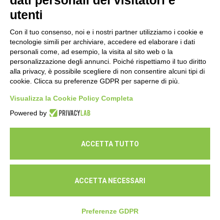
dati personali dei visitatori e
utenti
Con il tuo consenso, noi e i nostri partner utilizziamo i cookie e
tecnologie simili per archiviare, accedere ed elaborare i dati
personali come, ad esempio, la visita al sito web o la
personalizzazione degli annunci. Poiché rispettiamo il tuo diritto
alla privacy, è possibile scegliere di non consentire alcuni tipi di
cookie. Clicca su preferenze GDPR per saperne di più.
Seguici
Visualizza la Cookie Policy Completa
Powered by
ACCETTA TUTTO
ACCETTA NECESSARI
© Cooperativa L'Ovile. Iscr.Reg.Imp.R.E. e P.IVA 01541120356 -
Albo Cooperative a mutualità prevalente n.A114164
Preferenze GDPR