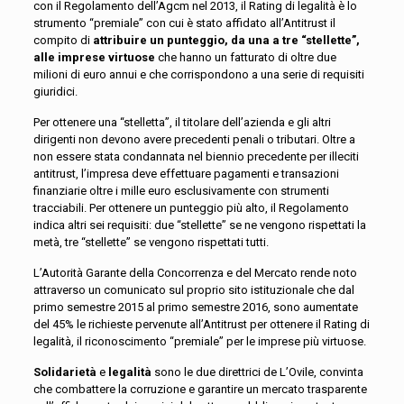
con il Regolamento dell’Agcm nel 2013, il Rating di legalità è lo
strumento “premiale” con cui è stato affidato all’Antitrust il
compito di
attribuire un punteggio, da una a tre “stellette”,
alle imprese virtuose
che hanno un fatturato di oltre due
milioni di euro annui e che corrispondono a una serie di requisiti
giuridici.
Per ottenere una “stelletta”, il titolare dell’azienda e gli altri
dirigenti non devono avere precedenti penali o tributari. Oltre a
non essere stata condannata nel biennio precedente per illeciti
antitrust, l’impresa deve effettuare pagamenti e transazioni
finanziarie oltre i mille euro esclusivamente con strumenti
tracciabili. Per ottenere un punteggio più alto, il Regolamento
indica altri sei requisiti: due “stellette” se ne vengono rispettati la
metà, tre “stellette” se vengono rispettati tutti.
L’Autorità Garante della Concorrenza e del Mercato rende noto
attraverso un comunicato sul proprio sito istituzionale che dal
primo semestre 2015 al primo semestre 2016, sono aumentate
del 45% le richieste pervenute all’Antitrust per ottenere il Rating di
legalità, il riconoscimento “premiale” per le imprese più virtuose.
Solidarietà
e
legalità
sono le due direttrici de L’Ovile, convinta
che combattere la corruzione e garantire un mercato trasparente