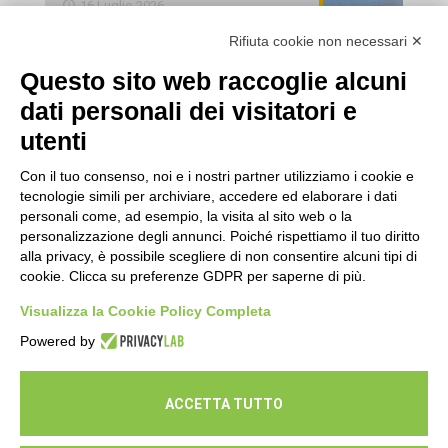
16 Luglio 2026
Rifiuta cookie non necessari ✕
Esami di laboratorio preventivi
gratuiti: un’opportunità per prendersi
Questo sito web raccoglie alcuni
cura della propria salute
dati personali dei visitatori e
16 Luglio 2026
utenti
Con il tuo consenso, noi e i nostri partner utilizziamo i cookie e
tecnologie simili per archiviare, accedere ed elaborare i dati
personali come, ad esempio, la visita al sito web o la
personalizzazione degli annunci. Poiché rispettiamo il tuo diritto
alla privacy, è possibile scegliere di non consentire alcuni tipi di
cookie. Clicca su preferenze GDPR per saperne di più.
Seguici
Visualizza la Cookie Policy Completa
Powered by
ACCETTA TUTTO