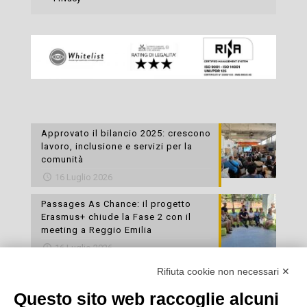
Approvato il bilancio 2025: crescono
lavoro, inclusione e servizi per la
comunità
16 Luglio 2026
Passages As Chance: il progetto
Erasmus+ chiude la Fase 2 con il
meeting a Reggio Emilia
16 Luglio 2026
Rifiuta cookie non necessari ✕
Esami di laboratorio preventivi
gratuiti: un’opportunità per prendersi
Questo sito web raccoglie alcuni
cura della propria salute