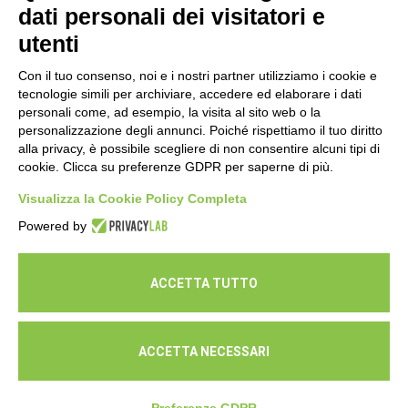
dati personali dei visitatori e
16 Luglio 2026
utenti
Con il tuo consenso, noi e i nostri partner utilizziamo i cookie e
tecnologie simili per archiviare, accedere ed elaborare i dati
personali come, ad esempio, la visita al sito web o la
personalizzazione degli annunci. Poiché rispettiamo il tuo diritto
alla privacy, è possibile scegliere di non consentire alcuni tipi di
cookie. Clicca su preferenze GDPR per saperne di più.
Seguici
Visualizza la Cookie Policy Completa
Powered by
ACCETTA TUTTO
ACCETTA NECESSARI
© Cooperativa L'Ovile. Iscr.Reg.Imp.R.E. e P.IVA 01541120356 -
Albo Cooperative a mutualità prevalente n.A114164