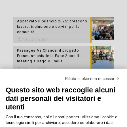
Approvato il bilancio 2025: crescono
lavoro, inclusione e servizi per la
comunità
16 Luglio 2026
Passages As Chance: il progetto
Erasmus+ chiude la Fase 2 con il
meeting a Reggio Emilia
16 Luglio 2026
Rifiuta cookie non necessari ✕
Esami di laboratorio preventivi
gratuiti: un’opportunità per prendersi
Questo sito web raccoglie alcuni
cura della propria salute
dati personali dei visitatori e
16 Luglio 2026
utenti
Con il tuo consenso, noi e i nostri partner utilizziamo i cookie e
tecnologie simili per archiviare, accedere ed elaborare i dati