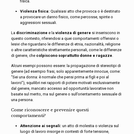
fisica.
Violenza fisica:
Qualsiasi atto che provoca o è destinato
a provocare un danno fisico, come percosse, spinte o
aggressioni sessuali.
La
discriminazione
e la
violenza di genere
si inseriscono in
questo contesto, riferendosi a quei comportamenti offensivi o
lesivi che riguardano le differenze di etnia, nazionalità, religione
o altre caratteristiche strettamente personali, come le differenze
di genere, che
colpiscono soprattutto donne e ragazze
.
Alcuni esempi possono essere: la propagazione di stereotipi di
genere (ad esempio frasi, solo apparentemente innocue, come:
“Sei una donna: è normale che pensi prima ai figli e poi al
lavoro”), squilibri nei rapporti di potere motivati esclusivamente
dal genere, mancato accesso ad opportunità lavorative non
basate sul merito, ma sul genere o sull’orientamento sessuale di
una persona.
Come riconoscere e prevenire questi
comportamenti?
Attenzione ai segnali:
un atto di molestia o violenza sul
luogo di lavoro insorge in contesti di forte tensione,