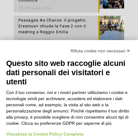
comunità
16 Luglio 2026
Passages As Chance: il progetto
Erasmus+ chiude la Fase 2 con il
meeting a Reggio Emilia
16 Luglio 2026
Rifiuta cookie non necessari ✕
Esami di laboratorio preventivi
gratuiti: un’opportunità per prendersi
Questo sito web raccoglie alcuni
cura della propria salute
dati personali dei visitatori e
16 Luglio 2026
utenti
Con il tuo consenso, noi e i nostri partner utilizziamo i cookie e
tecnologie simili per archiviare, accedere ed elaborare i dati
personali come, ad esempio, la visita al sito web o la
personalizzazione degli annunci. Poiché rispettiamo il tuo diritto
alla privacy, è possibile scegliere di non consentire alcuni tipi di
cookie. Clicca su preferenze GDPR per saperne di più.
Seguici
Visualizza la Cookie Policy Completa