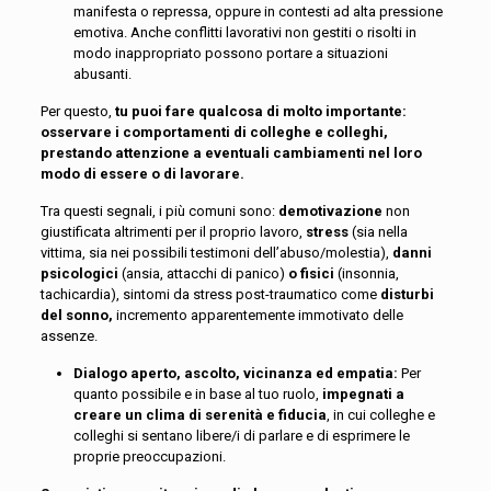
manifesta o repressa, oppure in contesti ad alta pressione
emotiva. Anche conflitti lavorativi non gestiti o risolti in
modo inappropriato possono portare a situazioni
abusanti.
Per questo,
tu puoi fare qualcosa di molto importante:
osservare i comportamenti di colleghe e colleghi,
prestando attenzione a eventuali cambiamenti nel loro
modo di essere o di lavorare.
Tra questi segnali, i più comuni sono:
demotivazione
non
giustificata altrimenti per il proprio lavoro,
stress
(sia nella
vittima, sia nei possibili testimoni dell’abuso/molestia),
danni
psicologici
(ansia, attacchi di panico)
o fisici
(insonnia,
tachicardia)
, sintomi da stress post-traumatico come
disturbi
del sonno,
incremento apparentemente immotivato delle
assenze.
Dialogo aperto, ascolto, vicinanza ed empatia:
Per
quanto possibile e in base al tuo ruolo,
impegnati a
creare un clima di serenità e fiducia
, in cui colleghe e
colleghi si sentano libere/i di parlare e di esprimere le
proprie preoccupazioni.