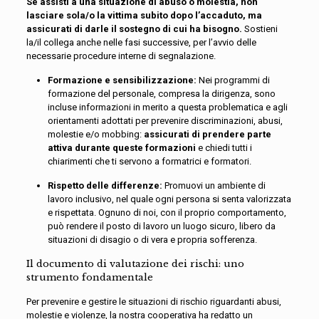
Se assisti a una situazione di abuso o molestia, non
lasciare sola/o la vittima subito dopo l’accaduto, ma
assicurati di darle il sostegno di cui ha bisogno.
Sostieni
la/il collega anche nelle fasi successive, per l’avvio delle
necessarie procedure interne di segnalazione.
Formazione e sensibilizzazione:
Nei programmi di
formazione del personale, compresa la dirigenza, sono
incluse informazioni in merito a questa problematica e agli
orientamenti adottati per prevenire discriminazioni, abusi,
molestie e/o mobbing:
assicurati di prendere parte
attiva durante queste formazioni
e chiedi tutti i
chiarimenti che ti servono a formatrici e formatori.
Rispetto delle differenze:
Promuovi un ambiente di
lavoro inclusivo, nel quale ogni persona si senta valorizzata
e rispettata. Ognuno di noi, con il proprio comportamento,
può rendere il posto di lavoro un luogo sicuro, libero da
situazioni di disagio o di vera e propria sofferenza.
Il documento di valutazione dei rischi: uno
strumento fondamentale
Per prevenire e gestire le situazioni di rischio riguardanti abusi,
molestie e violenze, la nostra cooperativa ha redatto un