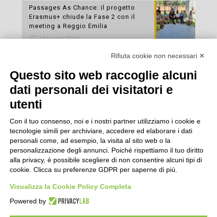
Passages As Chance: il progetto
Erasmus+ chiude la Fase 2 con il
meeting a Reggio Emilia
16 Luglio 2026
Rifiuta cookie non necessari ✕
Esami di laboratorio preventivi
gratuiti: un’opportunità per prendersi
Questo sito web raccoglie alcuni
cura della propria salute
dati personali dei visitatori e
16 Luglio 2026
utenti
Con il tuo consenso, noi e i nostri partner utilizziamo i cookie e
tecnologie simili per archiviare, accedere ed elaborare i dati
personali come, ad esempio, la visita al sito web o la
personalizzazione degli annunci. Poiché rispettiamo il tuo diritto
alla privacy, è possibile scegliere di non consentire alcuni tipi di
cookie. Clicca su preferenze GDPR per saperne di più.
Seguici
Visualizza la Cookie Policy Completa
Powered by