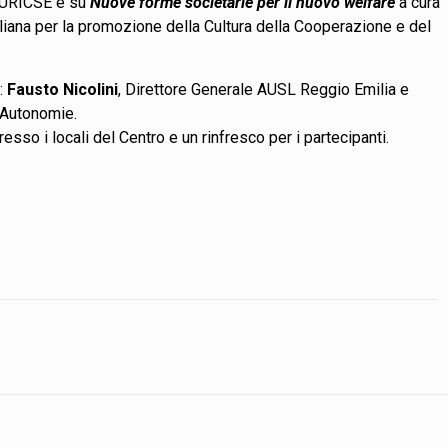
 EURICSE e su
Nuove forme societarie per il nuovo welfare
a cura
liana per la promozione della Cultura della Cooperazione e del
à:
Fausto Nicolini
, Direttore Generale AUSL Reggio Emilia e
e Autonomie.
esso i locali del Centro e un rinfresco per i partecipanti.