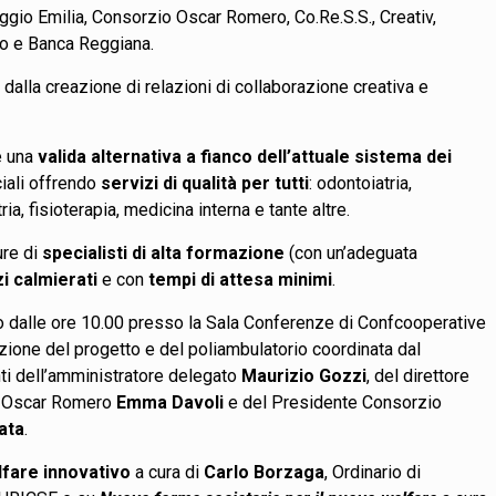
ggio Emilia, Consorzio Oscar Romero, Co.Re.S.S., Creativ,
to e Banca Reggiana.
 dalla creazione di relazioni di collaborazione creativa e
re una
valida alternativa a fianco dell’attuale sistema dei
ciali offrendo
servizi di qualità per tutti
: odontoiatria,
ria, fisioterapia, medicina interna e tante altre.
ure di
specialisti di alta formazione
(con un’adeguata
i calmierati
e con
tempi di attesa minimi
.
o dalle ore 10.00 presso la Sala Conferenze di Confcooperative
zione del progetto e del poliambulatorio coordinata dal
enti dell’amministratore delegato
Maurizio Gozzi
, del direttore
o Oscar Romero
Emma Davoli
e del Presidente Consorzio
ata
.
fare innovativo
a cura di
Carlo Borzaga
, Ordinario di