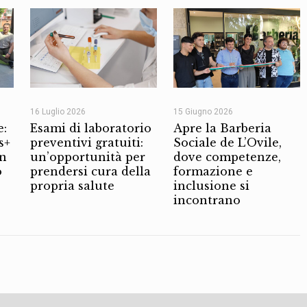
16 Luglio 2026
15 Giugno 2026
e:
Esami di laboratorio
Apre la Barberia
s+
preventivi gratuiti:
Sociale de L’Ovile,
on
un’opportunità per
dove competenze,
o
prendersi cura della
formazione e
propria salute
inclusione si
incontrano