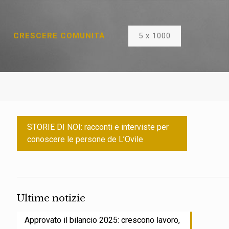
5 x 1000
CRESCERE COMUNITÀ
STORIE DI NOI: racconti e interviste per
conoscere le persone de L’Ovile
Ultime notizie
Approvato il bilancio 2025: crescono lavoro,