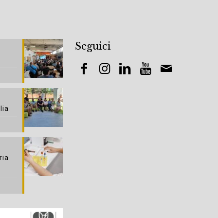
Seguici
lia
ria