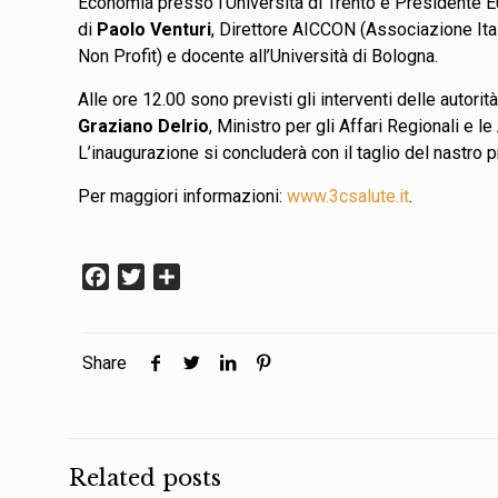
Economia presso l’Università di Trento e Presidente
di
Paolo Venturi
, Direttore AICCON (Associazione Ita
Non Profit) e docente all’Università di Bologna.
Alle ore 12.00 sono previsti gli interventi delle autorit
Graziano Delrio
, Ministro per gli Affari Regionali e l
L’inaugurazione si concluderà con il taglio del nastro pr
Per maggiori informazioni:
www.3csalute.it
.
Facebook
Twitter
Condividi
Share
Related posts