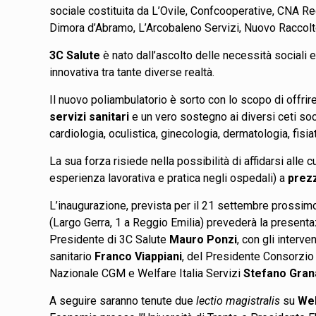
sociale costituita da L’Ovile, Confcooperative, CNA Re
Dimora d’Abramo, L’Arcobaleno Servizi, Nuovo Raccol
3C Salute
è nato dall’ascolto delle necessità sociali e
innovativa tra tante diverse realtà.
Il nuovo poliambulatorio è sorto con lo scopo di offri
servizi sanitari
e un vero sostegno ai diversi ceti so
cardiologia, oculistica, ginecologia, dermatologia, fisiat
La sua forza risiede nella possibilità di affidarsi alle c
esperienza lavorativa e pratica negli ospedali) a
prezz
L’inaugurazione, prevista per il 21 settembre prossim
(Largo Gerra, 1 a Reggio Emilia) prevederà la presenta
Presidente di 3C Salute
Mauro Ponzi
, con gli interv
sanitario
Franco Viappiani
, del Presidente Consorzi
Nazionale CGM e Welfare Italia Servizi
Stefano Gran
A seguire saranno tenute due
lectio magistralis
su
Wel