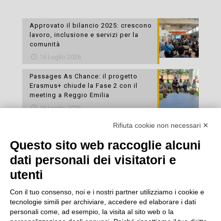
Approvato il bilancio 2025: crescono
lavoro, inclusione e servizi per la
comunità
16 Luglio 2026
Passages As Chance: il progetto
Erasmus+ chiude la Fase 2 con il
meeting a Reggio Emilia
16 Luglio 2026
Rifiuta cookie non necessari ✕
Esami di laboratorio preventivi
gratuiti: un’opportunità per prendersi
Questo sito web raccoglie alcuni
cura della propria salute
dati personali dei visitatori e
16 Luglio 2026
utenti
Con il tuo consenso, noi e i nostri partner utilizziamo i cookie e
tecnologie simili per archiviare, accedere ed elaborare i dati
personali come, ad esempio, la visita al sito web o la